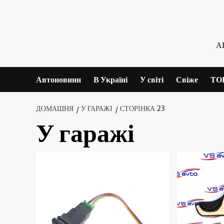
Skip
to
content
А
Автоновини
В Україні
У світі
Свіже
ТО
ДОМАШНЯ
У ГАРАЖІ
СТОРІНКА 23
У гаражі