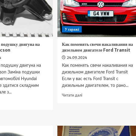
tsubishi
tlander
У гаражі
 подушку двигуна на
Как поменять свечи накаливания на
ucson
дизельном двигателе Ford Transit
4
24.09.2024
 подушку двигуна на
Как поменять свечи накаливания на
cson Заміна подушки
дизельном двигателе Ford Transit
автомобілі Hyundai
Если у вас есть Ford Transit с
е здатися складним
дизельным двигателем, то рано...
ле з...
Докладніше
Читати далі
про
окладніше
Как
ро
поменять
к
свечи
мінити
накаливания
одушку
на
вигуна
дизельном
а