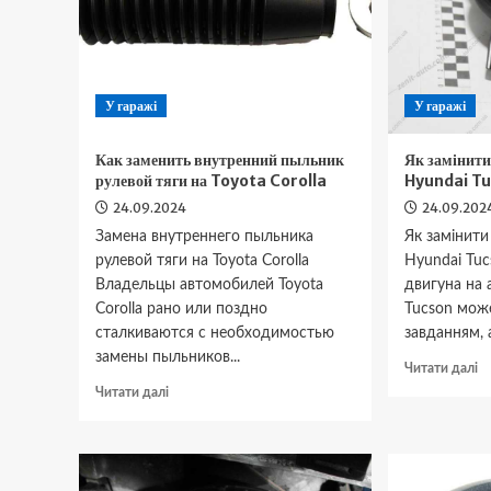
Mi
Polo
Ou
У гаражі
У гаражі
Как заменить внутренний пыльник
Як замінити
рулевой тяги на Toyota Corolla
Hyundai T
24.09.2024
24.09.202
Замена внутреннего пыльника
Як замінити
рулевой тяги на Toyota Corolla
Hyundai Tu
Владельцы автомобилей Toyota
двигуна на 
Corolla рано или поздно
Tucson мож
сталкиваются с необходимостью
завданням, а
замены пыльников...
Д
Читати далі
п
Докладніше
Читати далі
Я
про
за
Как
п
заменить
д
внутренний
н