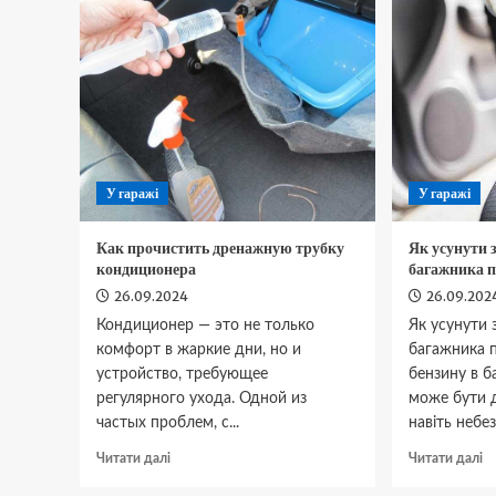
відкривання
д
багажника
В
У гаражі
У гаражі
Как прочистить дренажную трубку
Як усунути 
кондиционера
багажника п
26.09.2024
26.09.202
Кондиционер — это не только
Як усунути 
комфорт в жаркие дни, но и
багажника п
устройство, требующее
бензину в б
регулярного ухода. Одной из
може бути 
частых проблем, с...
навіть небез
Докладніше
Д
Читати далі
Читати далі
про
п