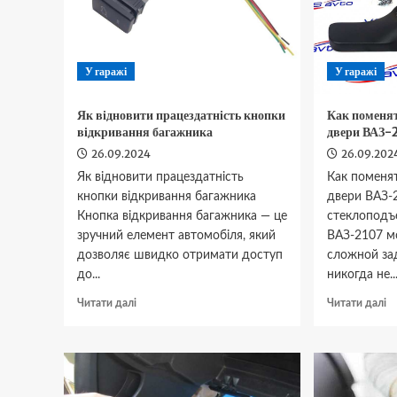
У гаражі
У гаражі
Як відновити працездатність кнопки
Как поменя
відкривання багажника
двери ВАЗ-
26.09.2024
26.09.202
Як відновити працездатність
Как поменя
кнопки відкривання багажника
двери ВАЗ-
Кнопка відкривання багажника — це
стеклоподъ
зручний елемент автомобіля, який
ВАЗ-2107 м
дозволяє швидко отримати доступ
сложной за
до...
никогда не..
Докладніше
Д
Читати далі
Читати далі
про
п
Як
К
відновити
п
працездатність
с
кнопки
н