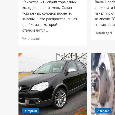
Как устранить скрип тормозных
Ваша Honda 
колодок после замены Скрип
споживати б
тормозных колодок после их
панелі прил
замены — это распространенная
лампочка "C
проблема, с которой
настав час з
сталкиваются...
Д
Читати далі
п
Докладніше
Читати далі
Я
про
за
Как
д
устранить
к
скрип
в
тормозных
H
колодок
Ci
после
замены
У гаражі
У гаражі