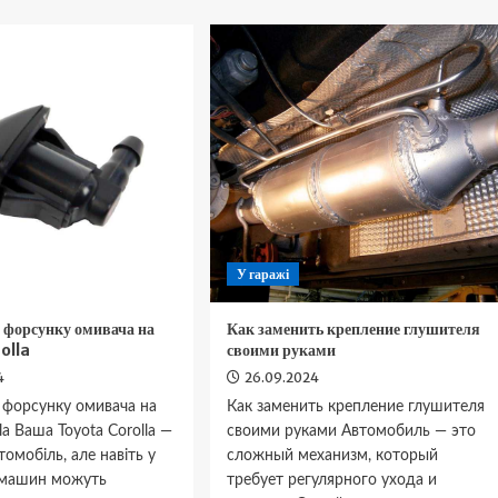
к
Как
сунути
заменить
пах
лампочку
ензину
в
заднем
агажника
фонаре
сля
BMW
аправки
X5
У гаражі
 форсунку омивача на
Как заменить крепление глушителя
olla
своими руками
4
26.09.2024
 форсунку омивача на
Как заменить крепление глушителя
la Ваша Toyota Corolla —
своими руками Автомобиль — это
томобіль, але навіть у
сложный механизм, который
 машин можуть
требует регулярного ухода и