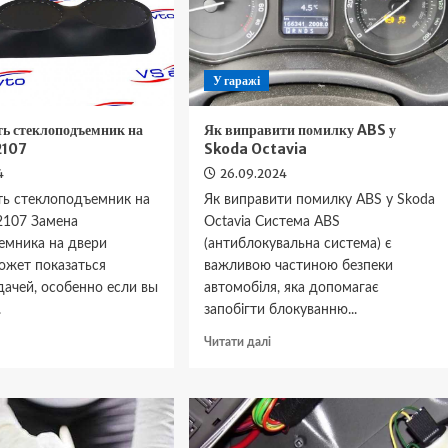
У гаражі
ть стеклоподъемник на
Як виправити помилку ABS у
2107
Skoda Octavia
4
26.09.2024
ть стеклоподъемник на
Як виправити помилку ABS у Skoda
2107 Замена
Octavia Система ABS
емника на двери
(антиблокувальна система) є
ожет показаться
важливою частиною безпеки
дачей, особенно если вы
автомобіля, яка допомагає
.
запобігти блокуванню...
окладніше
Докладніше
Читати далі
ро
про
ак
Як
оменять
виправити
теклоподъемник
помилку
а
ABS