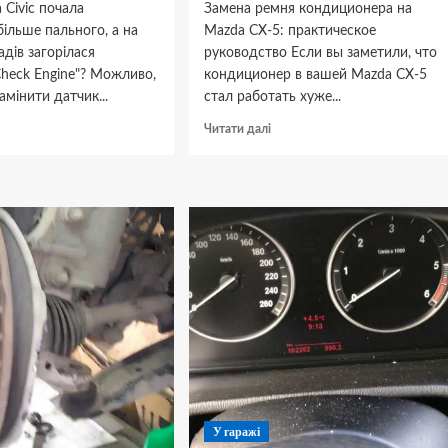
Civic почала
Замена ремня кондиционера на
ільше пального, а на
Mazda CX-5: практическое
адів загорілася
руководство Если вы заметили, что
heck Engine"? Можливо,
кондиционер в вашей Mazda CX-5
амінити датчик...
стал работать хуже...
окладніше
Докладніше
Читати далі
ро
про
к
Как
мінити
заменить
атчик
ремень
исню
кондиционера
на
onda
Mazda
vic
CX-
5
У гаражі