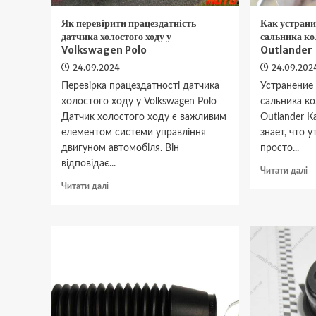
Як перевірити працездатність
Как устрани
датчика холостого ходу у
сальника ко
Volkswagen Polo
Outlander
24.09.2024
24.09.202
Перевірка працездатності датчика
Устранение 
холостого ходу у Volkswagen Polo
сальника ко
Датчик холостого ходу є важливим
Outlander 
елементом системи управління
знает, что 
двигуном автомобіля. Він
просто...
відповідає...
Д
Читати далі
п
Докладніше
Читати далі
К
про
у
Як
те
перевірити
м
працездатність
из
датчика
з
холостого
с
ходу
к
у
н
Volkswagen