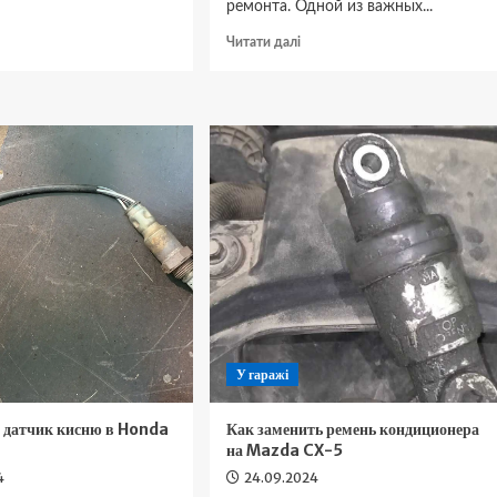
ремонта. Одной из важных...
окладніше
Докладніше
Читати далі
ро
про
к
Как
мінити
заменить
орсунку
крепление
мивача
глушителя
а
своими
yota
руками
rolla
У гаражі
и датчик кисню в Honda
Как заменить ремень кондиционера
на Mazda CX-5
4
24.09.2024