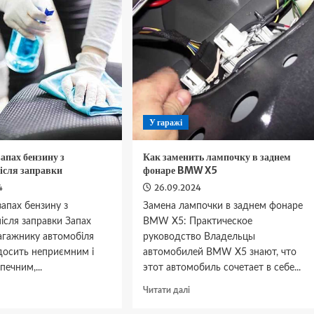
вери
у
АЗ-2107
Skoda
Octavia
У гаражі
запах бензину з
Как заменить лампочку в заднем
ісля заправки
фонаре BMW X5
4
26.09.2024
запах бензину з
Замена лампочки в заднем фонаре
ісля заправки Запах
BMW X5: Практическое
агажнику автомобіля
руководство Владельцы
досить неприємним і
автомобилей BMW X5 знают, что
печним,...
этот автомобиль сочетает в себе...
окладніше
Докладніше
Читати далі
ро
про