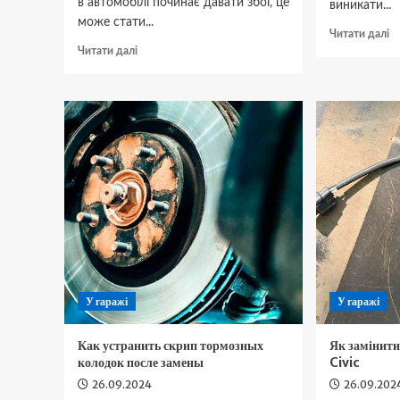
в автомобілі починає давати збої, це
виникати...
може стати...
Д
Читати далі
Докладніше
п
Читати далі
про
Я
Як
за
виправити
ф
проблему
о
з
н
неправильним
To
показником
Co
рівня
палива
У гаражі
У гаражі
Как устранить скрип тормозных
Як замінит
колодок после замены
Civic
26.09.2024
26.09.202