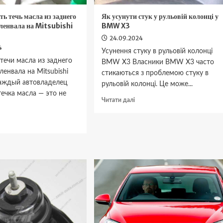
ть течь масла из заднего
Як усунути стук у рульовій колонці у
ленвала на Mitsubishi
BMW X3
24.09.2024
4
Усунення стуку в рульовій колонці
течи масла из заднего
BMW X3 Власники BMW X3 часто
ленвала на Mitsubishi
стикаються з проблемою стуку в
Каждый автовладелец
рульовій колонці. Це може...
утечка масла — это не
Докладніше
Читати далі
про
Як
окладніше
усунути
ро
стук
ак
у
странить
рульовій
чь
колонці
асла
у
BMW
аднего
X3
альника
оленвала
а