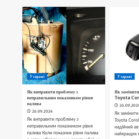
Как
Я
прочистить
у
дренажную
за
трубку
б
кондиционера
з
б
пі
з
У гаражі
У гаражі
Як виправити проблему з
Як замінити
неправильним показником рівня
Toyota Cor
палива
26.09.202
26.09.2024
Як замінити
Як виправити проблему з
Toyota Corol
неправильним показником рівня
надійний ав
палива Коли показник рівня палива
найкращих