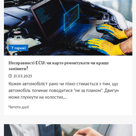
унікальні
авто
президента
FIAT
(фото)
У гаражі
Несправності ECU: чи варто ремонтувати чи краще
замінити?
21.03.2025
Кожен автомобіліст рано чи пізно стикається з тим, що
автомобіль починає поводитися "не за планом". Двигун
може глухнути на холостих,...
Докладніше
Читати далі
про
Несправності
ECU:
чи
варто