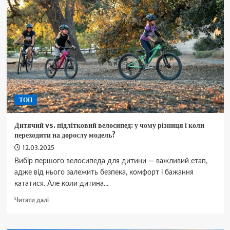
Одессе:
быстро,
выгодно
и
без
хлопот
ТОП
Дитячий vs. підлітковий велосипед: у чому різниця і коли
переходити на дорослу модель?
12.03.2025
Вибір першого велосипеда для дитини — важливий етап,
адже від нього залежить безпека, комфорт і бажання
кататися. Але коли дитина...
Докладніше
Читати далі
про
Дитячий
vs.