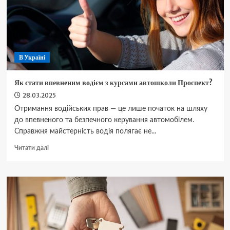
процес
В Україні
Як стати впевненим водієм з курсами автошколи Проспект?
28.03.2025
​Отримання водійських прав — це лише початок на шляху
до впевненого та безпечного керування автомобілем.
Справжня майстерність водія полягає не...
Докладніше
Читати далі
про
Як
стати
впевненим
водієм
з
курсами
автошколи