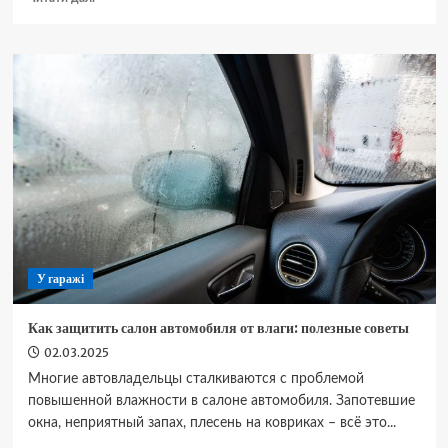
про
Какие
фары
лучше:
галоген,
ксенон
или
светодиоды?
Сравнение
технологий
У гаражі
Как защитить салон автомобиля от влаги: полезные советы
02.03.2025
Многие автовладельцы сталкиваются с проблемой
повышенной влажности в салоне автомобиля. Запотевшие
окна, неприятный запах, плесень на ковриках – всё это...