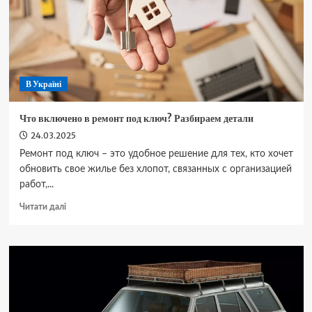
Проспект?
В Україні
Что включено в ремонт под ключ? Разбираем детали
24.03.2025
Ремонт под ключ – это удобное решение для тех, кто хочет
обновить свое жилье без хлопот, связанных с организацией
работ,...
Докладніше
Читати далі
про
Что
включено
в
ремонт
под
ключ?
Разбираем