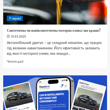
У гаражі
Синтетична чи напівсинтетична моторна олива: що краще?
31.03.2025
Автомобільний двигун – це складний механізм, що працює
під великим навантаженням. Його ефективність залежить
від якості моторної оливи, яка змащує...
Докладніше
Читати далі
про
Синтетична
чи
напівсинтетична
моторна
олива:
що
краще?