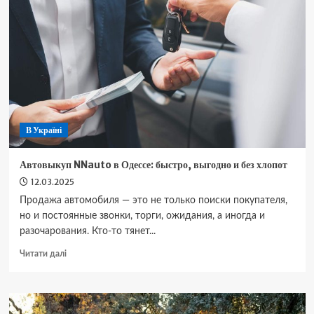
ремонтувати
чи
краще
замінити?
В Україні
Автовыкуп NNauto в Одессе: быстро, выгодно и без хлопот
12.03.2025
Продажа автомобиля — это не только поиски покупателя,
но и постоянные звонки, торги, ожидания, а иногда и
разочарования. Кто-то тянет...
Докладніше
Читати далі
про
Автовыкуп
NNauto
в