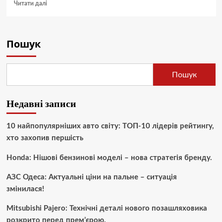
Докладніше
Читати далі
про
Как
защитить
салон
Пошук
автомобиля
от
влаги:
Пошук
полезные
советы
Недавні записи
10 найпопулярніших авто світу: ТОП-10 лідерів рейтингу,
хто захопив першість
Honda: Нішові бензинові моделі – нова стратегія бренду.
АЗС Одеса: Актуальні ціни на пальне – ситуація
змінилася!
Mitsubishi Pajero: Технічні деталі нового позашляховика
розкрито перед прем’єрою.