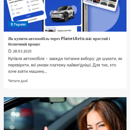
В Україні
Як купити автомобіль через PlanetAvto.ua: простий і
безпечний процес
28.03.2025
Купівля автомобіля – завжди питання вибору: де шукати, як
перевірити, які умови платежу найвигідніші. Для тих, хто
хоче взяти машину...
Докладніше
Читати далі
про
Як
купити
автомобіль
через
PlanetAvto.ua:
простий
і
безпечний