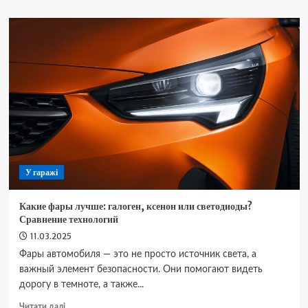
Надійне
обслуговування
автопарків
та
корпоративного
транспорту
у
Києві
від
SVS-
Service
У гаражі
Какие фары лучше: галоген, ксенон или светодиоды?
Сравнение технологий
11.03.2025
Фары автомобиля — это не просто источник света, а
важный элемент безопасности. Они помогают видеть
дорогу в темноте, а также...
Докладніше
Читати далі