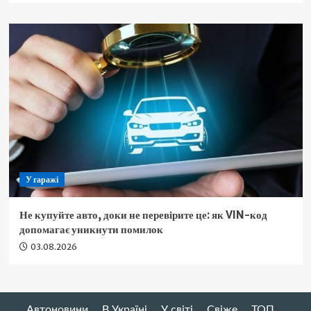
У гаражі
Не купуйте авто, доки не перевірите це: як VIN-код
допомагає уникнути помилок
03.08.2026
Автоновини
В Україні
У світі
Свіже
ТОП