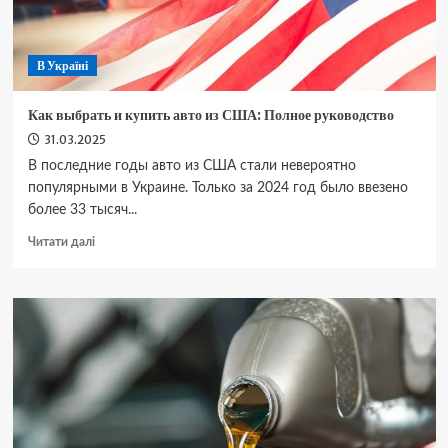
В Україні
Как выбрать и купить авто из США: Полное руководство
31.03.2025
В последние годы авто из США стали невероятно
популярными в Украине. Только за 2024 год было ввезено
более 33 тысяч...
Докладніше
Читати далі
про
Как
выбрать
и
купить
авто
из
США:
Полное
руководство