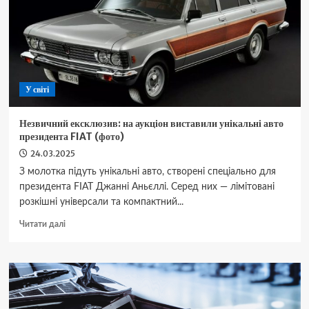
детали
У світі
Незвичний ексклюзив: на аукціон виставили унікальні авто
президента FIAT (фото)
24.03.2025
З молотка підуть унікальні авто, створені спеціально для
президента FIAT Джанні Аньєллі. Серед них — лімітовані
розкішні універсали та компактний...
Докладніше
Читати далі
про
Незвичний
ексклюзив:
на
аукціон
виставили