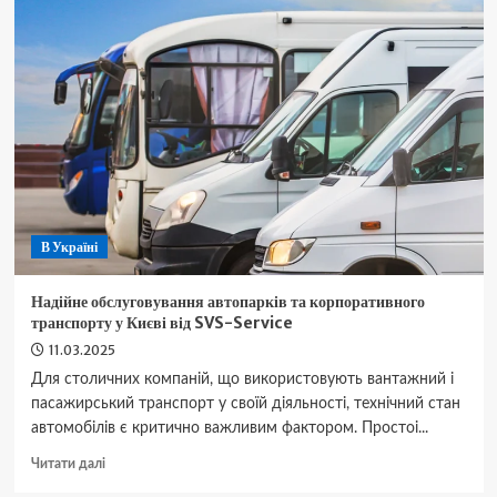
підлітковий
велосипед:
у
чому
різниця
і
коли
переходити
на
дорослу
модель?
В Україні
Надійне обслуговування автопарків та корпоративного
транспорту у Києві від SVS-Service
11.03.2025
Для столичних компаній, що використовують вантажний і
пасажирський транспорт у своїй діяльності, технічний стан
автомобілів є критично важливим фактором. Простоі...
Докладніше
Читати далі
про