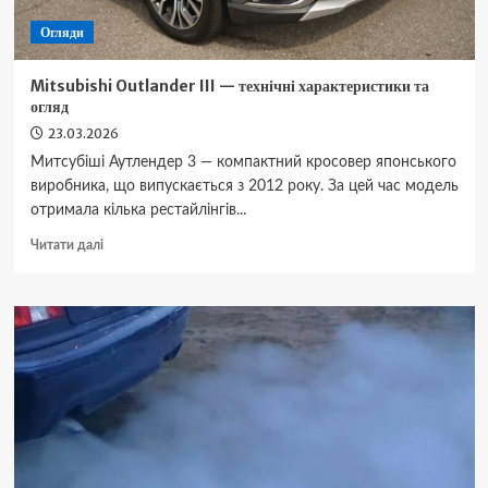
Огляди
Mitsubishi Outlander III — технічні характеристики та
огляд
23.03.2026
Митсубіші Аутлендер 3 — компактний кросовер японського
виробника, що випускається з 2012 року. За цей час модель
отримала кілька рестайлінгів...
Докладніше
Читати далі
про
Mitsubishi
Outlander
III
—
технічні
характеристики
та
огляд