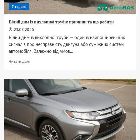
У гаражі
Білий дим із вихлопної труби: причини та що робити
23.03.2026
Білий дим із вихлопної труби — один із найпоширеніших
сигналів про несправність двигуна або суміжних систем
автомобіля. Залежно від умов...
Докладніше
Читати далі
про
Білий
дим
із
вихлопної
труби:
причини
та
що
робити