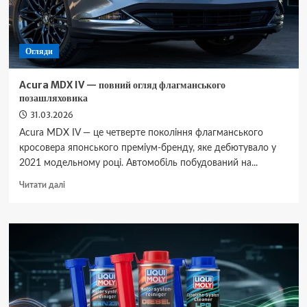
Огляди
Acura MDX IV — повний огляд флагманського
позашляховика
31.03.2026
Acura MDX IV — це четверте покоління флагманського
кросовера японського преміум-бренду, яке дебютувало у
2021 модельному році. Автомобіль побудований на...
Докладніше
Читати далі
про
Acura
MDX
IV
—
повний
огляд
флагманського
позашляховика