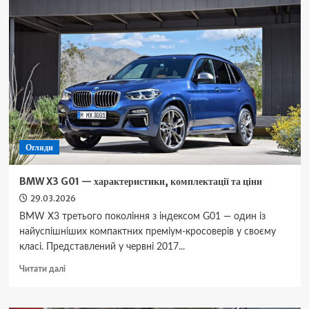
реле
під
капотом
і
що
це
означає
Огляди
BMW X3 G01 — характеристики, комплектації та ціни
29.03.2026
BMW X3 третього покоління з індексом G01 — один із
найуспішніших компактних преміум-кросоверів у своєму
класі. Представлений у червні 2017...
Докладніше
Читати далі
про
BMW
X3