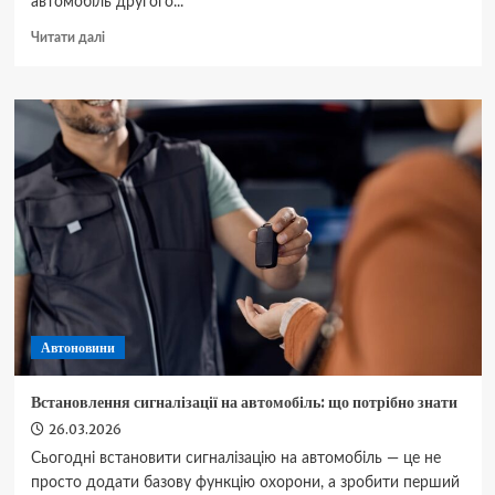
автомобіль другого...
Докладніше
Читати далі
про
Range
Rover
Evoque
II
—
характеристики,
ціни
та
комплектації
Автоновини
Встановлення сигналізації на автомобіль: що потрібно знати
26.03.2026
Сьогодні встановити сигналізацію на автомобіль — це не
просто додати базову функцію охорони, а зробити перший