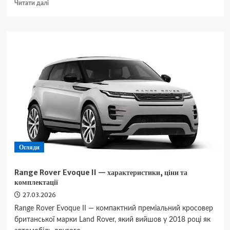
Докладніше
Читати далі
про
Помилка
C1234
вказує
на
несправність
датчика
кута
керма
Огляди
Range Rover Evoque II — характеристики, ціни та
комплектації
27.03.2026
Range Rover Evoque II — компактний преміальний кросовер
британської марки Land Rover, який вийшов у 2018 році як