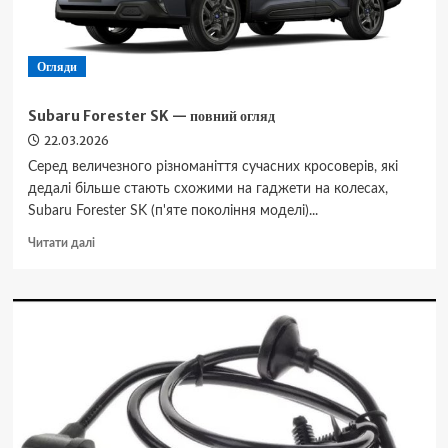
Огляди
Subaru Forester SK — повний огляд
22.03.2026
Серед величезного різноманіття сучасних кросоверів, які
дедалі більше стають схожими на гаджети на колесах,
Subaru Forester SK (п'яте покоління моделі)...
Докладніше
Читати далі
про
Subaru
Forester
SK
—
повний
огляд