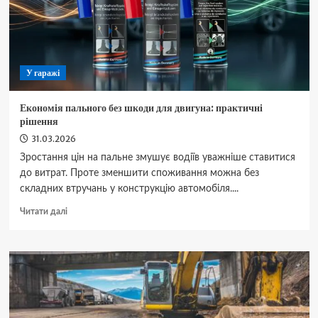
У гаражі
Економія пального без шкоди для двигуна: практичні
рішення
31.03.2026
Зростання цін на пальне змушує водіїв уважніше ставитися
до витрат. Проте зменшити споживання можна без
складних втручань у конструкцію автомобіля....
Докладніше
Читати далі
про
Економія
пального
без
шкоди
для
двигуна:
практичні