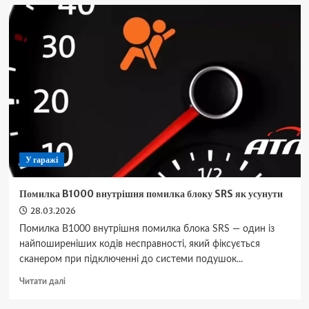
купити
авто
з
США:
сервіс
підбору
і
перевірки
У гаражі
Помилка B1000 внутрішня помилка блоку SRS як усунути
28.03.2026
Помилка B1000 внутрішня помилка блока SRS — один із
найпоширеніших кодів несправності, який фіксується
сканером при підключенні до системи подушок...
Докладніше
Читати далі
про
Помилка