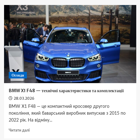
B1000
внутрішня
помилка
блоку
SRS
як
усунути
Огляди
BMW X1 F48 — технічні характеристики та комплектації
28.03.2026
BMW X1 F48 — це компактний кросовер другого
покоління, який баварський виробник випускав з 2015 по
2022 рік. На відміну...
Докладніше
Читати далі
про