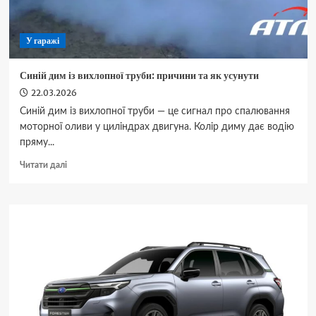
У гаражі
Синій дим із вихлопної труби: причини та як усунути
22.03.2026
Синій дим із вихлопної труби — це сигнал про спалювання
моторної оливи у циліндрах двигуна. Колір диму дає водію
пряму...
Докладніше
Читати далі
про
Синій
дим
із
вихлопної
труби:
причини
та
як
усунути