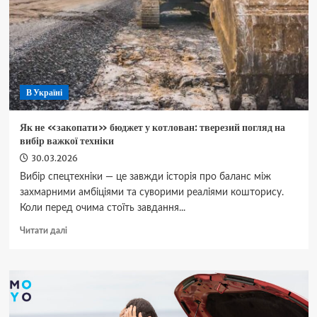
рішення
В Україні
Як не «закопати» бюджет у котлован: тверезий погляд на
вибір важкої техніки
30.03.2026
Вибір спецтехніки — це завжди історія про баланс між
захмарними амбіціями та суворими реаліями кошторису.
Коли перед очима стоїть завдання...
Докладніше
Читати далі
про
Як
не
«закопати»
бюджет
у