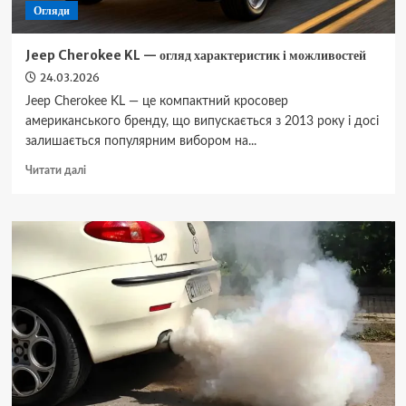
Огляди
Jeep Cherokee KL — огляд характеристик і можливостей
24.03.2026
Jeep Cherokee KL — це компактний кросовер
американського бренду, що випускається з 2013 року і досі
залишається популярним вибором на...
Докладніше
Читати далі
про
Jeep
Cherokee
KL
—
огляд
характеристик
і
можливостей