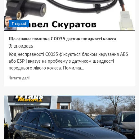
У гаражі
Що означає помилка C0035 датчик швидкості колеса
21.03.2026
Код несправності C0035 фіксується блоком керування ABS
або ESP і вказує на проблему з датчиком швидкості
переднього лівого колеса. Помилка...
Докладніше
Читати далі
про
Що
означає
помилка
C0035
датчик
швидкості
колеса