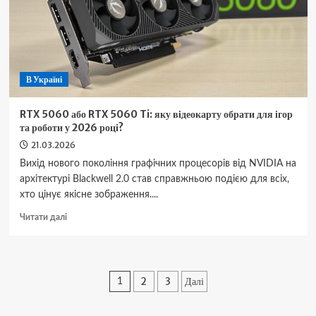
міста
і
траси
В Україні
RTX 5060 або RTX 5060 Ti: яку відеокарту обрати для ігор
та роботи у 2026 році?
21.03.2026
Вихід нового покоління графічних процесорів від NVIDIA на
архітектурі Blackwell 2.0 став справжньою подією для всіх,
хто цінує якісне зображення....
Докладніше
Читати далі
про
RTX
5060
або
Пагінація
2
3
Далі
1
RTX
5060
записів
Ti: