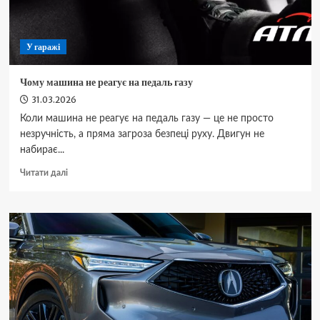
У гаражі
Чому машина не реагує на педаль газу
31.03.2026
Коли машина не реагує на педаль газу — це не просто
незручність, а пряма загроза безпеці руху. Двигун не
набирає...
Докладніше
Читати далі
про
Чому
машина
не
реагує
на
педаль
газу