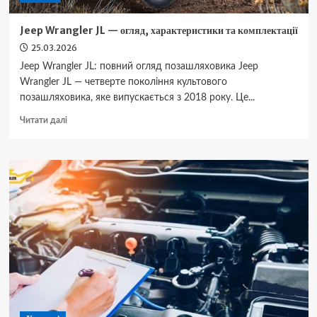
Jeep Wrangler JL — огляд, характеристики та комплектації
25.03.2026
Jeep Wrangler JL: повний огляд позашляховика Jeep
Wrangler JL — четверте покоління культового
позашляховика, яке випускається з 2018 року. Це...
Докладніше
Читати далі
про
Jeep
Wrangler
JL
—
огляд,
характеристики
та
комплектації