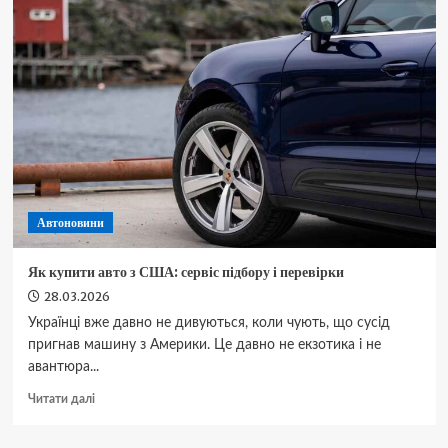
G01
—
характеристики,
комплектації
та
ціни
Автоновини
Як купити авто з США: сервіс підбору і перевірки
28.03.2026
Українці вже давно не дивуються, коли чують, що сусід
пригнав машину з Америки. Це давно не екзотика і не
авантюра...
Докладніше
Читати далі
про
Як