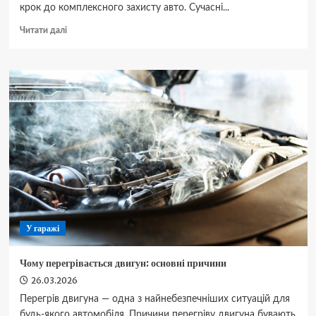
крок до комплексного захисту авто. Сучасні...
Докладніше
Читати далі
про
Встановлення
сигналізації
на
автомобіль:
що
потрібно
знати
У гаражі
Чому перегрівається двигун: основні причини
26.03.2026
Перегрів двигуна — одна з найнебезпечніших ситуацій для
будь-якого автомобіля. Причини перегріву двигуна бувають