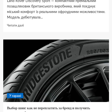
Land Rover Discovery Sport — компактний преміальний
позашляховик британського виробника, який поєднує
міський комфорт із реальними офроудними можливостями.
Модель дебютувала...
Докладніше
Читати далі
про
Land
Rover
Discovery
Sport
—
позашляховик
для
активного
життя
У гаражі
Выбор шин: как не переплатить за бренд и получить