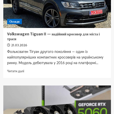
Огляди
Volkswagen Tiguan II — надійний кросовер для міста і
траси
21.03.2026
Фольксваген Тігуан другого покоління — один із
найпопулярніших компактних кросоверів на українському
ринку. Модель дебютувала у 2016 році на платформі...
Докладніше
Читати далі
про
Volkswagen
Tiguan
II
—
надійний
кросовер
для