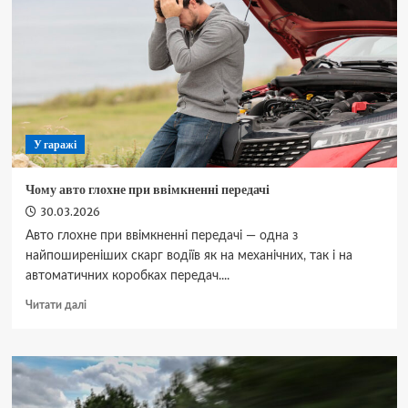
котлован:
тверезий
погляд
на
вибір
важкої
техніки
У гаражі
Чому авто глохне при ввімкненні передачі
30.03.2026
Авто глохне при ввімкненні передачі — одна з
найпоширеніших скарг водіїв як на механічних, так і на
автоматичних коробках передач....
Докладніше
Читати далі
про
Чому
авто
глохне
при
ввімкненні