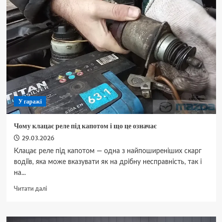
системы:
как
работает
регулятор
давления
и
почему
он
важен
У гаражі
Чому клацає реле під капотом і що це означає
29.03.2026
Клацає реле під капотом — одна з найпоширеніших скарг
водіїв, яка може вказувати як на дрібну несправність, так і
на...
Докладніше
Читати далі
про
Чому
клацає