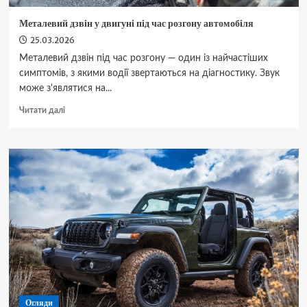
Металевий дзвін у двигуні під час розгону автомобіля
25.03.2026
Металевий дзвін під час розгону — один із найчастіших
симптомів, з якими водії звертаються на діагностику. Звук
може з'являтися на...
Докладніше
Читати далі
про
Металевий
дзвін
у
двигуні
під
час
розгону
автомобіля
Огляди