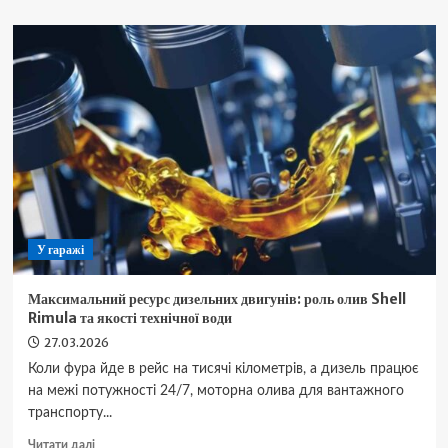
BMW
X1
F48
—
технічні
характеристики
та
комплектації
У гаражі
Максимальний ресурс дизельних двигунів: роль олив Shell
Rimula та якості технічної води
27.03.2026
Коли фура йде в рейс на тисячі кілометрів, а дизель працює
на межі потужності 24/7, моторна олива для вантажного
транспорту...
Докладніше
Читати далі