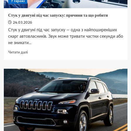
У гаражі
Стук у двигуні під час запуску: причини та що робити
24.03.2026
Стук у двигуні під час запуску — одна з найпоширеніших
скарг автовласників. Звук може тривати частки секунди або
не зникати...
Докладніше
Читати далі
про
Стук
у
двигуні
під
час
запуску:
причини
та
що
робити