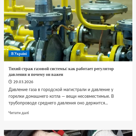
характеристики,
комплектації
та
ціни
В Україні
Тихий страж газовой системы: как работает регулятор
давления и почему он важен
29.03.2026
Давление газа в городской магистрали и давление у
горелки домашнего котла — вещи несовместимые. В
трубопроводе среднего давления оно держится...
Докладніше
Читати далі
про
Тихий
страж
газовой