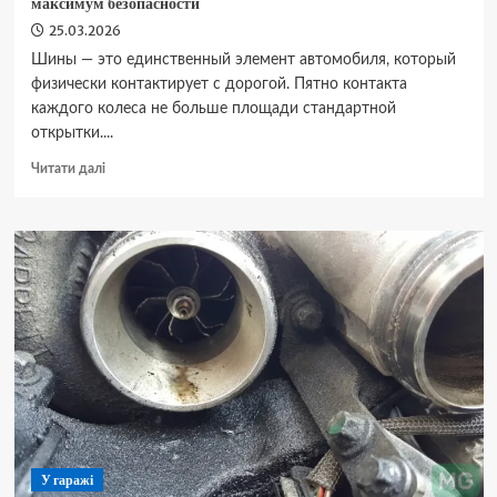
максимум безопасности
25.03.2026
Шины — это единственный элемент автомобиля, который
физически контактирует с дорогой. Пятно контакта
каждого колеса не больше площади стандартной
открытки....
Докладніше
Читати далі
про
Выбор
шин:
как
не
переплатить
за
бренд
и
получить
максимум
безопасности
У гаражі