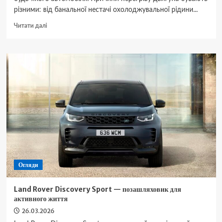
різними: від банальної нестачі охолоджувальної рідини...
Докладніше
Читати далі
про
Чому
перегрівається
двигун:
основні
причини
Огляди
Land Rover Discovery Sport — позашляховик для
активного життя
26.03.2026