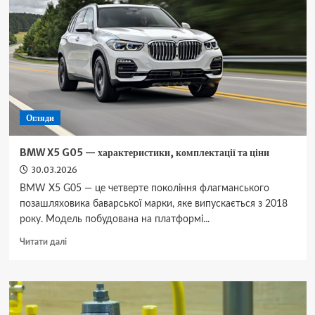
передачі
Огляди
BMW X5 G05 — характеристики, комплектації та ціни
30.03.2026
BMW X5 G05 — це четверте покоління флагманського
позашляховика баварської марки, яке випускається з 2018
року. Модель побудована на платформі...
Докладніше
Читати далі
про
BMW
X5
G05
—