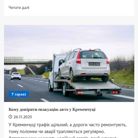
Докладніше
Читати далі
про
Що
таке
3PL-
логістика
та
чому
бізнесу
вигідно
передавати
митне
оформлення
на
аутсорс
У гаражі
Кому довірити евакуацію авто у Кременчуці
26.11.2025
У Кременчуці трафік щільний, а дороги часто ремонтують,
тому поломки чи аварії трапляються регулярно.