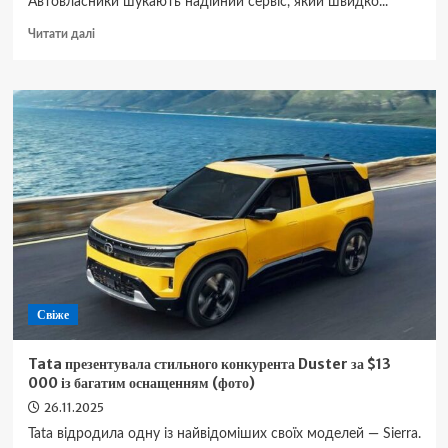
Автовласники шукають надійний сервіс, який швидко...
Докладніше
Читати далі
про
Кому
довірити
евакуацію
авто
у
Кременчуці
Свіже
Tata презентувала стильного конкурента Duster за $13
000 із багатим оснащенням (фото)
26.11.2025
Tata відродила одну із найвідоміших своїх моделей — Sierra.