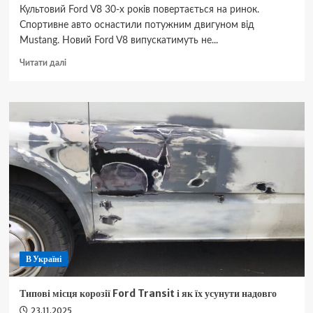
Культовий Ford V8 30-х років повертається на ринок.
Спортивне авто оснастили потужним двигуном від
Mustang. Новий Ford V8 випускатимуть не...
Докладніше
Читати далі
про
Знаменитий
класичний
спорткар
Ford
30-
х
повернули
у
виробництво
(фото)
В Україні
Типові місця корозії Ford Transit і як їх усунути надовго
23.11.2025