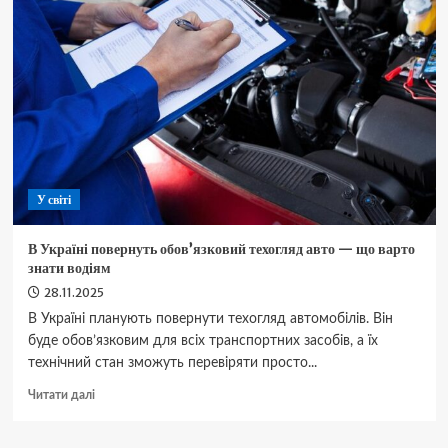
автомобілі
в
історії
(фото)
У світі
В Україні повернуть обов’язковий техогляд авто — що варто
знати водіям
28.11.2025
В Україні планують повернути техогляд автомобілів. Він
буде обов’язковим для всіх транспортних засобів, а їх
технічний стан зможуть перевіряти просто...
Докладніше
Читати далі
про
В