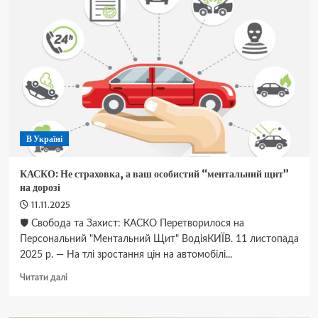
усе
для
ремонту
та
обслуговування
авто
В Україні
КАСКО: Не страховка, а ваш особистий “ментальний щит”
на дорозі
11.11.2025
🛡️ Свобода та Захист: КАСКО Перетворилося на
Персональний "Ментальний Щит" ВодіяКИЇВ. 11 листопада
2025 р. — На тлі зростання цін на автомобілі...
Докладніше
Читати далі
про
КАСКО:
Не