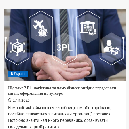
Важливість
заміни
свічок
запалювання
–
інформація
від
G
CAR
Service
В Україні
Що таке 3PL-логістика та чому бізнесу вигідно передавати
митне оформлення на аутсорс
27.11.2025
Компанії, які займаються виробництвом або торгівлею,
постійно стикаються з питаннями організації поставок.
Потрібно знайти надійного перевізника, організувати
складування, розібратися з...