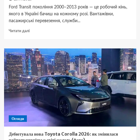
Ford Transit покоління 2000–2013 років — це робочий кінь,
якого в Україні бачиш на кожному розі. Вантажівки,
пасажирські перевезення, служби...
Докладніше
Читати далі
про
Типові
місця
корозії
Ford
Transit
і
як
їх
усунути
надовго
Огляди
Дебютувала нова Toyota Corolla 2026: як змінилася