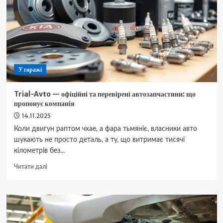
чому
це
важливо
та
як
визначити
якість
У гаражі
Trial-Avto — офіційні та перевірені автозапчастини: що
пропонує компанія
14.11.2025
Коли двигун раптом чхае, а фара тьмяніє, власники авто
шукають не просто деталь, а ту, що витримає тисячі
кілометрів без...
Докладніше
Читати далі
про
Trial-
Avto
—
офіційні
та