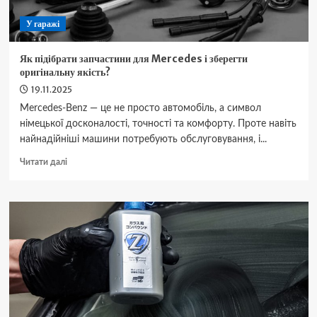
У гаражі
Як підібрати запчастини для Mercedes і зберегти
оригінальну якість?
19.11.2025
Mercedes-Benz — це не просто автомобіль, а символ
німецької досконалості, точності та комфорту. Проте навіть
найнадійніші машини потребують обслуговування, і...
Докладніше
Читати далі
про
Як
підібрати
запчастини
для
Mercedes
і
зберегти
оригінальну
якість?