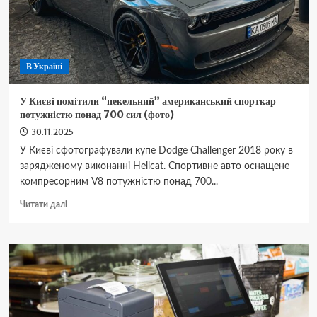
нет
полной
суммы:
доступные
варианты
В Україні
оплаты
У Києві помітили “пекельний” американський спорткар
потужністю понад 700 сил (фото)
30.11.2025
У Києві сфотографували купе Dodge Challenger 2018 року в
зарядженому виконанні Hellcat. Спортивне авто оснащене
компресорним V8 потужністю понад 700...
Докладніше
Читати далі
про
У
Києві
помітили
“пекельний”
американський
спорткар
потужністю