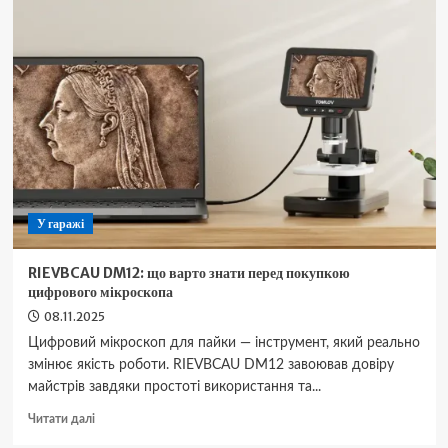
страховка,
а
ваш
особистий
“ментальний
щит”
на
дорозі
У гаражі
RIEVBCAU DM12: що варто знати перед покупкою
цифрового мікроскопа
08.11.2025
Цифровий мікроскоп для пайки — інструмент, який реально
змінює якість роботи. RIEVBCAU DM12 завоював довіру
майстрів завдяки простоті використання та...
Докладніше
Читати далі
про