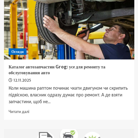
перевірені
автозапчастини:
що
пропонує
компанія
Огляди
Каталог автозапчастин Grog: усе для ремонту та
обслуговування авто
12.11.2025
Коли машина раптом починає чхати двигуном чи скрипить
підвіскою, власник одразу думає про ремонт. А де взяти
запчастини, щоб не...
Докладніше
Читати далі
про
Каталог
автозапчастин
Grog: