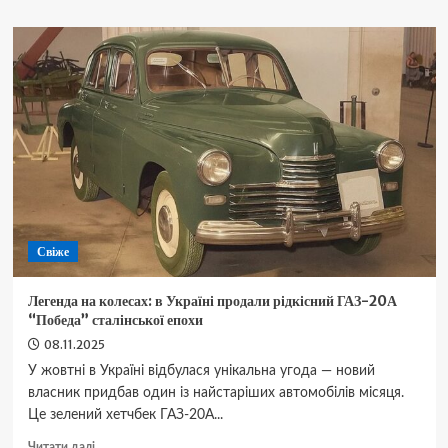
RIEVBCAU
DM12:
що
варто
знати
перед
покупкою
цифрового
мікроскопа
Свіже
Легенда на колесах: в Україні продали рідкісний ГАЗ-20А
“Победа” сталінської епохи
08.11.2025
У жовтні в Україні відбулася унікальна угода — новий
власник придбав один із найстаріших автомобілів місяця.
Це зелений хетчбек ГАЗ-20А...
Докладніше
Читати далі