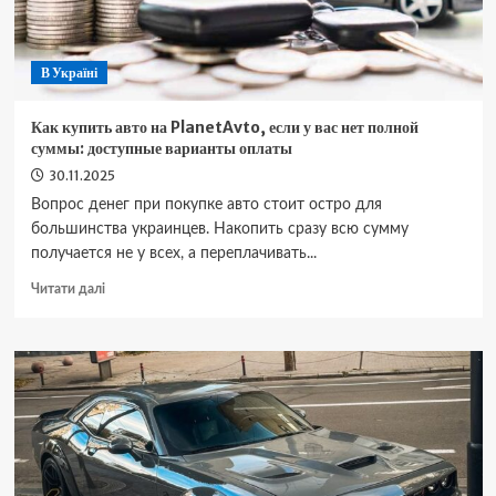
В Україні
Как купить авто на PlanetAvto, если у вас нет полной
суммы: доступные варианты оплаты
30.11.2025
Вопрос денег при покупке авто стоит остро для
большинства украинцев. Накопить сразу всю сумму
получается не у всех, а переплачивать...
Докладніше
Читати далі
про
Как
купить
авто
на
PlanetAvto,
если
у
вас