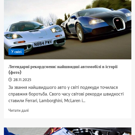
ефективної
роботи
точки
продажу
У світі
Легендарні рекордсмени: найшвидші автомобілі в історії
(фото)
28.11.2025
За звання найшвидшого авто у світі подекуди точилася
справжня боротьба. Свого часу світові рекорди швидкості
ставили Ferrari, Lamborghini, McLaren і...
Докладніше
Читати далі
про
Легендарні
рекордсмени:
найшвидші