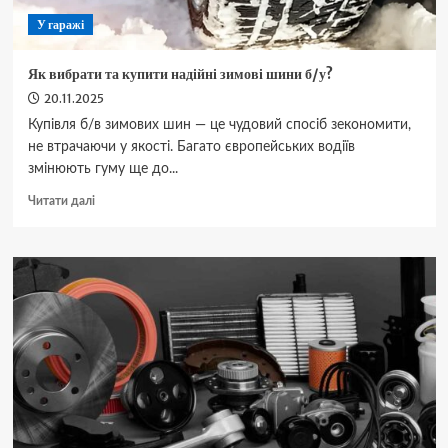
У гаражі
Як вибрати та купити надійні зимові шини б/у?
20.11.2025
Купівля б/в зимових шин — це чудовий спосіб зекономити,
не втрачаючи у якості. Багато європейських водіїв
змінюють гуму ще до...
Докладніше
Читати далі
про
Як
вибрати
та
купити
надійні
зимові
шини
б/
у?