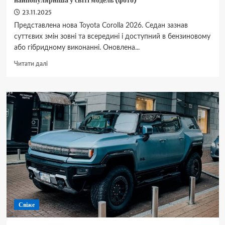
найпопулярніша у світі модель (фото)
23.11.2025
Представлена нова Toyota Corolla 2026. Седан зазнав
суттєвих змін зовні та всередині і доступний в бензиновому
або гібридному виконанні. Оновлена...
Докладніше
Читати далі
про
Дебютувала
нова
Toyota
Corolla
2026:
як
змінилася
найпопулярніша
у
світі
модель
(фото)
Свіже