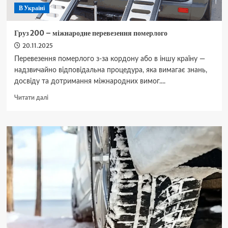
В Україні
Груз 200 – міжнародне перевезення померлого
20.11.2025
Перевезення померлого з-за кордону або в іншу країну —
надзвичайно відповідальна процедура, яка вимагає знань,
досвіду та дотримання міжнародних вимог....
Докладніше
Читати далі
про
Груз 200
–
міжнародне
перевезення
померлого