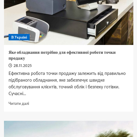
понад
700
сил
(фото)
В Україні
Яке обладнання потрібно для ефективної роботи точки
продажу
28.11.2025
Ефективна робота точки продажу залежить від правильно
підібраного обладнання, яке забезпечує швидке
обслуговування клієнтів, точний облік і безпеку готівки.
Сучасні...
Докладніше
Читати далі
про
Яке
обладнання
потрібно
для