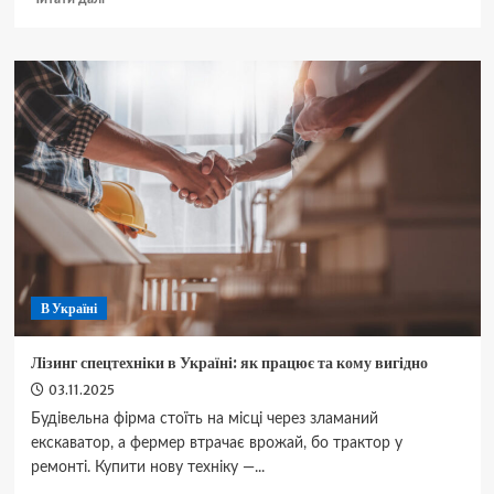
про
Легенда
на
колесах:
в
Україні
продали
рідкісний
ГАЗ-20А
“Победа”
сталінської
епохи
В Україні
Лізинг спецтехніки в Україні: як працює та кому вигідно
03.11.2025
Будівельна фірма стоїть на місці через зламаний
екскаватор, а фермер втрачає врожай, бо трактор у
ремонті. Купити нову техніку —...