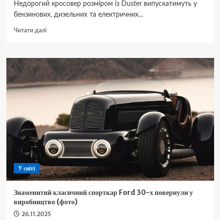
Недорогий кросовер розміром із Duster випускатимуть у
бензинових, дизельних та електричних...
Докладніше
Читати далі
про
Tata
презентувала
стильного
конкурента
Duster
за
$13
000
із
багатим
оснащенням
(фото)
У світі
Знаменитий класичний спорткар Ford 30-х повернули у
виробництво (фото)
26.11.2025