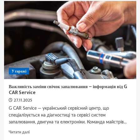
Україні
повернуть
обов’язковий
техогляд
авто
—
що
варто
знати
водіям
У гаражі
Важливість заміни свічок запалювання – інформація від G
CAR Service
27.11.2025
G CAR Service — український сервісний центр, що
спеціалізується на діагностиці та сервісі систем
запалювання, двигуна та електроніки. Команда майстрів...
Докладніше
Читати далі
про