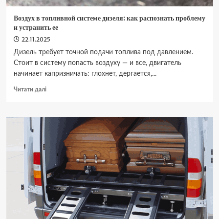
Воздух в топливной системе дизеля: как распознать проблему
и устранить ее
22.11.2025
Дизель требует точной подачи топлива под давлением.
Стоит в систему попасть воздуху — и все, двигатель
начинает капризничать: глохнет, дергается,...
Докладніше
Читати далі
про
Воздух
в
топливной
системе
дизеля:
как
распознать
проблему
и
устранить
ее