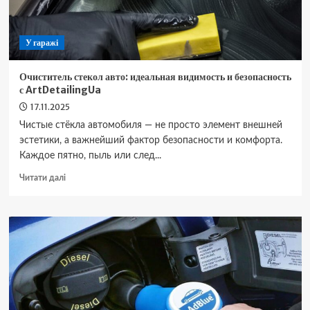
У гаражі
Очиститель стекол авто: идеальная видимость и безопасность
с ArtDetailingUa
17.11.2025
Чистые стёкла автомобиля — не просто элемент внешней
эстетики, а важнейший фактор безопасности и комфорта.
Каждое пятно, пыль или след...
Докладніше
Читати далі
про
Очиститель
стекол
авто:
идеальная
видимость
и
безопасность
с
ArtDetailingUa