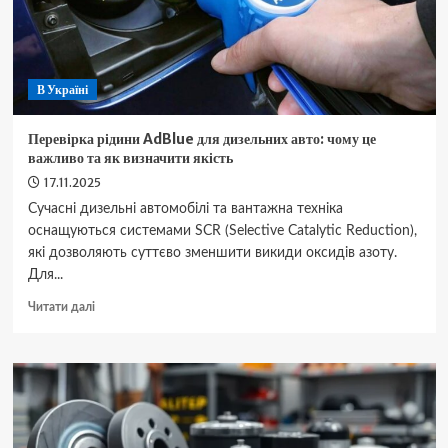
В Україні
Перевірка рідини AdBlue для дизельних авто: чому це
важливо та як визначити якість
17.11.2025
Сучасні дизельні автомобілі та вантажна техніка
оснащуються системами SCR (Selective Catalytic Reduction),
які дозволяють суттєво зменшити викиди оксидів азоту.
Для...
Докладніше
Читати далі
про
Перевірка
рідини
AdBlue
для
дизельних
авто: