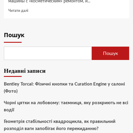
машины с «косметическим» ремонтом, и...
Докладніше
Читати далі
про
Planetavto.ua:
обзор
возможностей
Пошук
для
покупки
нового
Пошук
и
подержанного
авто
Недавні записи
Bentley Torcal: Фізичні кнопки та Curation Engine у салоні
(Фото)
Чорні цятки на лобовому: таємниця, яку розкриють не всі
водії
Геометрія стабільності квадроцикла, як правильний
розподіл ваги запобігає його перекиданню?