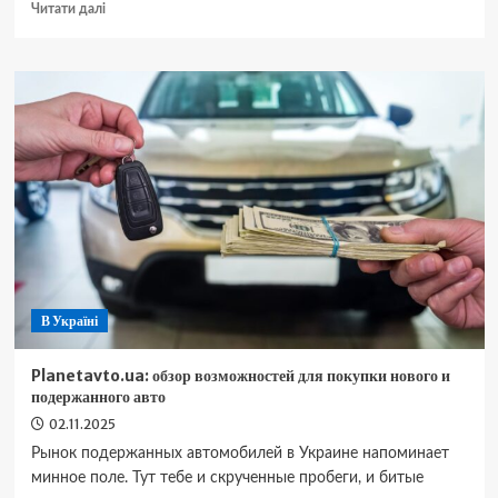
Докладніше
Читати далі
про
Лізинг
спецтехніки
в
Україні:
як
працює
та
кому
вигідно
В Україні
Planetavto.ua: обзор возможностей для покупки нового и
подержанного авто
02.11.2025
Рынок подержанных автомобилей в Украине напоминает
минное поле. Тут тебе и скрученные пробеги, и битые