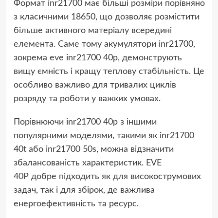
Формат inr21700 має більші розміри порівняно
з класичними 18650, що дозволяє розмістити
більше активного матеріалу всередині
елемента. Саме тому акумулятори inr21700,
зокрема eve inr21700 40p, демонструють
вищу ємність і кращу теплову стабільність. Це
особливо важливо для тривалих циклів
розряду та роботи у важких умовах.
Порівнюючи inr21700 40p з іншими
популярними моделями, такими як inr21700
40t або inr21700 50s, можна відзначити
збалансованість характеристик.
EVE
40P
добре підходить як для високострумових
задач, так і для збірок, де важлива
енергоефективність та ресурс.