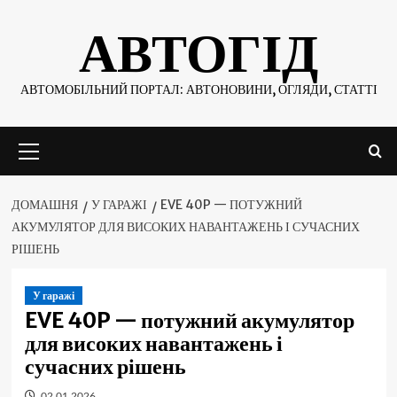
Skip
АВТОГІД
to
content
АВТОМОБІЛЬНИЙ ПОРТАЛ: АВТОНОВИНИ, ОГЛЯДИ, СТАТТІ
Основне
меню
ДОМАШНЯ
У ГАРАЖІ
EVE 40P — ПОТУЖНИЙ
АКУМУЛЯТОР ДЛЯ ВИСОКИХ НАВАНТАЖЕНЬ І СУЧАСНИХ
РІШЕНЬ
У гаражі
EVE 40P — потужний акумулятор
для високих навантажень і
сучасних рішень
02.01.2026