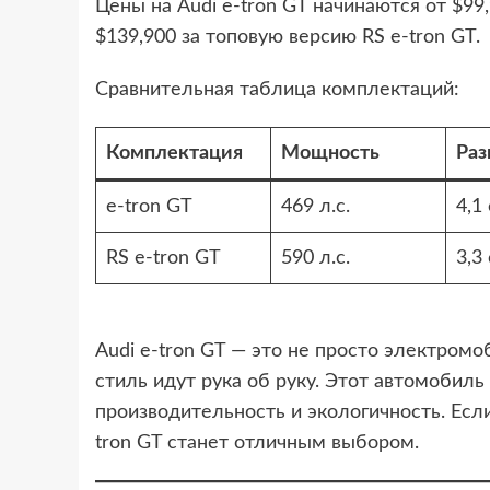
Цены на Audi e-tron GT начинаются от $99
$139,900 за топовую версию RS e-tron GT.
Сравнительная таблица комплектаций:
Комплектация
Мощность
Раз
e-tron GT
469 л.с.
4,1
RS e-tron GT
590 л.с.
3,3
Audi e-tron GT — это не просто электромо
стиль идут рука об руку. Этот автомобиль
производительность и экологичность. Есл
tron GT станет отличным выбором.