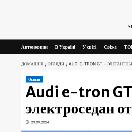
Skip
to
content
А
Автоновини
В Україні
У світі
Свіже
ТО
ДОМАШНЯ
ОГЛЯДИ
AUDI E-TRON GT – ЭЛЕГАНТН
Огляди
Audi e-tron G
электроседан о
29.09.2024