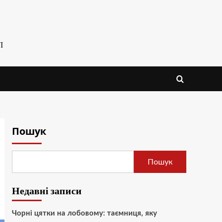
І
Пошук
Пошук
Недавні записи
Чорні цятки на лобовому: таємниця, яку