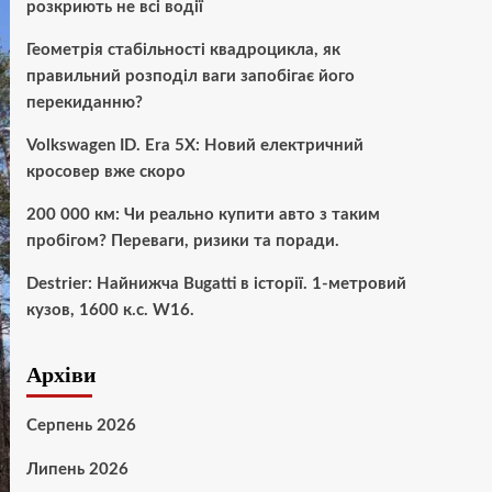
розкриють не всі водії
Геометрія стабільності квадроцикла, як
правильний розподіл ваги запобігає його
перекиданню?
Volkswagen ID. Era 5X: Новий електричний
кросовер вже скоро
200 000 км: Чи реально купити авто з таким
пробігом? Переваги, ризики та поради.
Destrier: Найнижча Bugatti в історії. 1-метровий
кузов, 1600 к.с. W16.
Архіви
Серпень 2026
Липень 2026