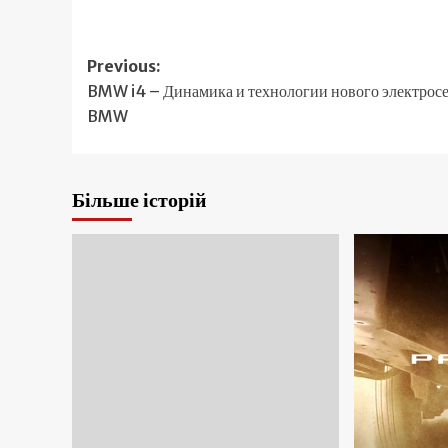
Post
Previous:
BMW i4 – Динамика и технологии нового электрос
navigation
BMW
Більше історій