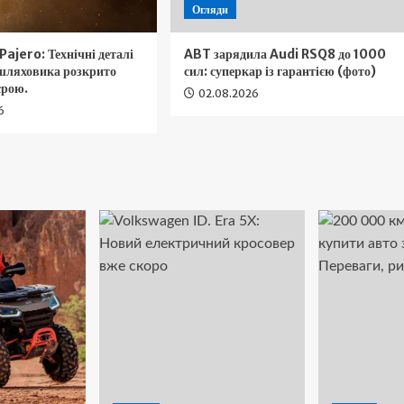
Огляди
Pajero: Технічні деталі
ABT зарядила Audi RSQ8 до 1000
ашляховика розкрито
сил: суперкар із гарантією (фото)
єрою.
02.08.2026
6