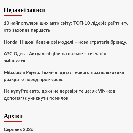
Недавні записи
10 найпопулярніших авто світу: ТОП-10 лідерів рейтингу,
хто захопив першість
Honda: Нішові бензинові моделі – нова стратегія бренду.
АЗС Одеса: Актуальні ціни на пальне – ситуація
змінилася!
Mitsubishi Pajero: Технічні деталі нового позашляховика
розкрито перед прем’єрою.
Не купуйте авто, доки не перевірите це: як VIN-код
допомагає уникнути помилок
Архіви
Серпень 2026