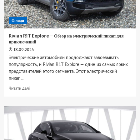
Огляди
Rivian R1T Explore – Обзор на электрический пикап для
приключений
18.09.2024
Электрические автомобили продолжают завоевывать
популярность, и Rivian R1T Explore — один из самых ярких
представителей этого сегмента. Этот электрический
пикап...
Докладніше
Читати далі
про
Rivian
R1T
Explore
–
Обзор
на
электрический