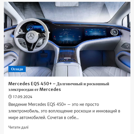
E-
Transit
–
Электрическая
версия
популярного
фургона
Огляди
Mercedes EQS 450+ – Долговечный и роскошный
электроседан от Mercedes
17.09.2024
Введение Mercedes EQS 450+ — это не просто
электромобиль, это воплощение роскоши и инноваций в
мире автомобилей. Сочетая в себе...
Докладніше
Читати далі
про