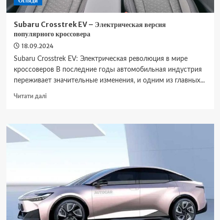
Огляди
Subaru Crosstrek EV – Электрическая версия
популярного кроссовера
18.09.2024
Subaru Crosstrek EV: Электрическая революция в мире
кроссоверов В последние годы автомобильная индустрия
переживает значительные изменения, и одним из главных...
Докладніше
Читати далі
про
Subaru
Crosstrek
EV
–
Электрическая
версия
популярного
кроссовера