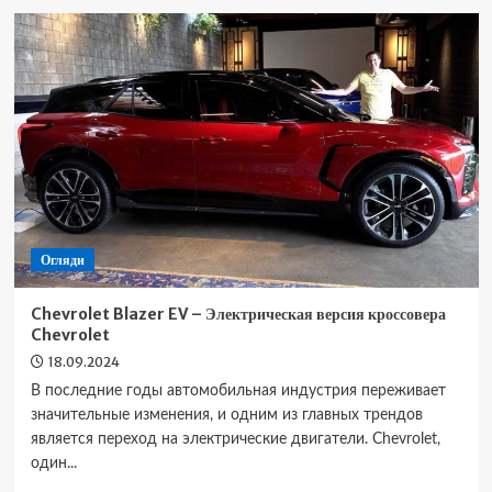
Ariya
e-
4ORCE
–
Полный
привод
и
расширенный
пробег
от
Nissan
Огляди
Chevrolet Blazer EV – Электрическая версия кроссовера
Chevrolet
18.09.2024
В последние годы автомобильная индустрия переживает
значительные изменения, и одним из главных трендов
является переход на электрические двигатели. Chevrolet,
один...