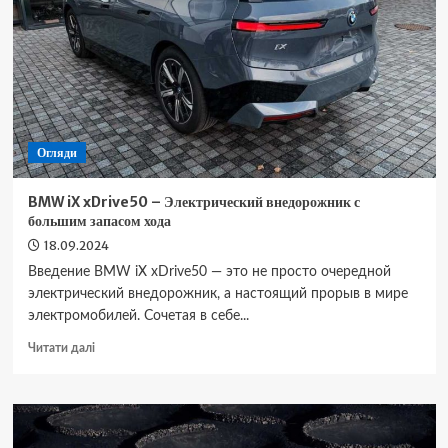
Новый
электрический
кроссовер
от
Audi
Огляди
BMW iX xDrive50 – Электрический внедорожник с
большим запасом хода
18.09.2024
Введение BMW iX xDrive50 — это не просто очередной
электрический внедорожник, а настоящий прорыв в мире
электромобилей. Сочетая в себе...
Докладніше
Читати далі
про
BMW
iX
xDrive50
–