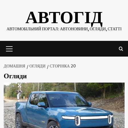
Skip
АВТОГІД
to
content
АВТОМОБІЛЬНИЙ ПОРТАЛ: АВТОНОВИНИ, ОГЛЯДИ, СТАТТІ
Основне
меню
ДОМАШНЯ
ОГЛЯДИ
СТОРІНКА 20
Огляди