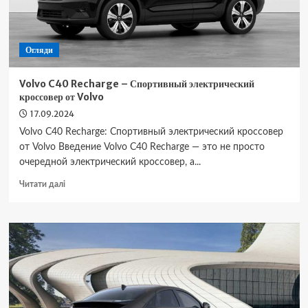
Audi
Огляди
Volvo C40 Recharge – Спортивный электрический
кроссовер от Volvo
17.09.2024
Volvo C40 Recharge: Спортивный электрический кроссовер
от Volvo Введение Volvo C40 Recharge — это не просто
очередной электрический кроссовер, а...
Докладніше
Читати далі
про
Volvo
C40
Recharge
–
Спортивный
электрический
кроссовер
от