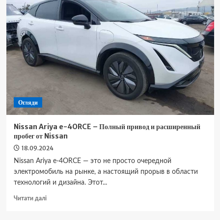
Long
Range
–
Обзор
на
дальнобойный
электроседан
от
Polestar
Огляди
Nissan Ariya e-4ORCE – Полный привод и расширенный
пробег от Nissan
18.09.2024
Nissan Ariya e-4ORCE — это не просто очередной
электромобиль на рынке, а настоящий прорыв в области
технологий и дизайна. Этот...
Докладніше
Читати далі
про
Nissan