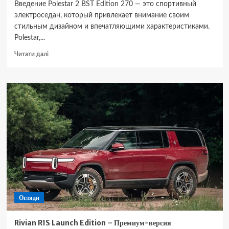
Введение Polestar 2 BST Edition 270 — это спортивный
электроседан, который привлекает внимание своим
стильным дизайном и впечатляющими характеристиками.
Polestar,...
Докладніше
Читати далі
про
Polestar
2
BST
Edition
270
–
Спортивный
электроседан
от
Polestar
Огляди
Rivian R1S Launch Edition – Премиум-версия