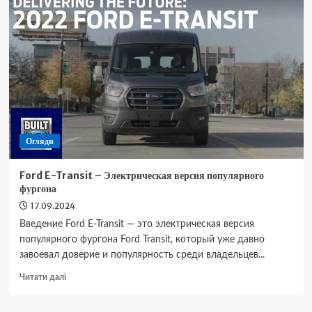
N
–
Спортивная
версия
футуристического
кроссовера
Огляди
Ford E-Transit – Электрическая версия популярного
фургона
17.09.2024
Введение Ford E-Transit — это электрическая версия
популярного фургона Ford Transit, который уже давно
завоевал доверие и популярность среди владельцев...
Докладніше
Читати далі
про
Ford