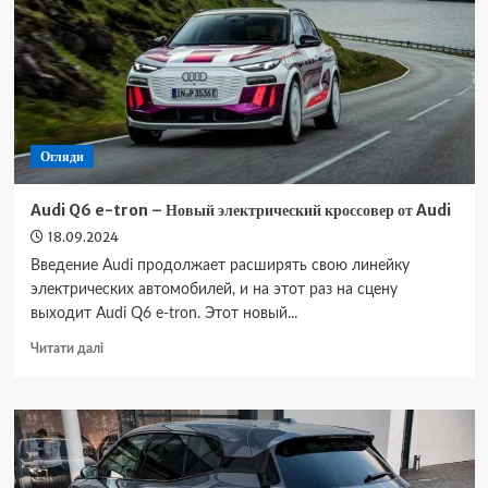
седан
с
увеличенным
пробегом
от
Mercedes
Огляди
Audi Q6 e-tron – Новый электрический кроссовер от Audi
18.09.2024
Введение Audi продолжает расширять свою линейку
электрических автомобилей, и на этот раз на сцену
выходит Audi Q6 e-tron. Этот новый...
Докладніше
Читати далі
про
Audi
Q6
e-
tron
–