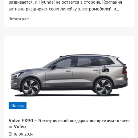
развивается, и Hyundai не остается в стороне. Компания
активно расширяет свою линейку электромобилей, и...
Докладніше
Читати далі
про
Hyundai
Ioniq
7
–
Большой
электрический
кроссовер
от
Hyundai
Огляди
Volvo EX90 – Электрический внедорожник премиум-класса
от Volvo
18.09.2024