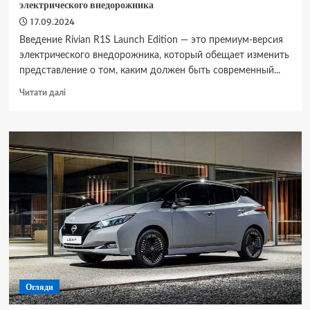
электрического внедорожника
17.09.2024
Введение Rivian R1S Launch Edition — это премиум-версия
электрического внедорожника, который обещает изменить
представление о том, каким должен быть современный...
Докладніше
Читати далі
про
Rivian
R1S
Launch
Edition
–
Премиум-
версия
электрического
внедорожника
Огляди