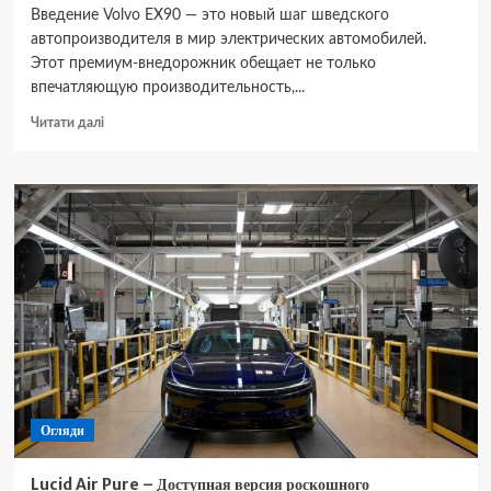
Введение Volvo EX90 — это новый шаг шведского
автопроизводителя в мир электрических автомобилей.
Этот премиум-внедорожник обещает не только
впечатляющую производительность,...
Докладніше
Читати далі
про
Volvo
EX90
–
Электрический
внедорожник
премиум-
класса
от
Volvo
Огляди
Lucid Air Pure – Доступная версия роскошного