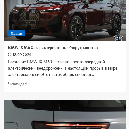
от
Mercedes
Огляди
BMW iX M60: характеристики, обзор, сравнение
18.09.2024
Введение BMW iX M60 — это не просто очередной
электрический внедорожник, а настоящий прорыв в мире
электромобилей. Этот автомобиль сочетает...
Докладніше
Читати далі
про
BMW
iX
M60:
характеристики,
обзор,
сравнение