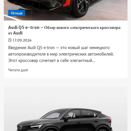
Огляди
Audi Q5 e-tron – Обзор нового электрического кроссовера
от Audi
17.09.2024
Введение Audi Q5 e-tron — это новый шаг немецкого
автопроизводителя в мир электрических автомобилей.
Этот кроссовер сочетает в себе элегантный...
Докладніше
Читати далі
про
Audi
Q5
e-
tron
–
Обзор
нового
электрического
кроссовера
от