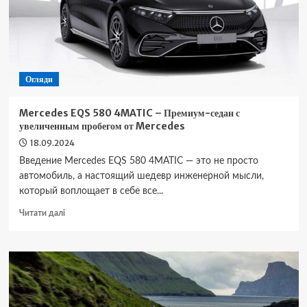
пикап
для
приключений
Огляди
Mercedes EQS 580 4MATIC – Премиум-седан с
увеличенным пробегом от Mercedes
18.09.2024
Введение Mercedes EQS 580 4MATIC — это не просто
автомобиль, а настоящий шедевр инженерной мысли,
который воплощает в себе все...
Докладніше
Читати далі
про
Mercedes
EQS
580
4MATIC
–
Премиум-