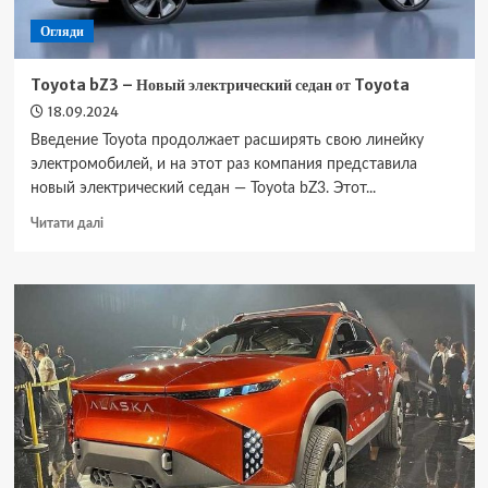
Огляди
Toyota bZ3 – Новый электрический седан от Toyota
18.09.2024
Введение Toyota продолжает расширять свою линейку
электромобилей, и на этот раз компания представила
новый электрический седан — Toyota bZ3. Этот...
Докладніше
Читати далі
про
Toyota
bZ3
–
Новый
электрический
седан
от
Toyota