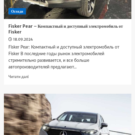
Огляди
Fisker Pear – Компактный и доступный электромобиль от
Fisker
18.09.2024
Fisker Pear: Компактный и доступный электромобиль от
Fisker В последние годы рынок электромобилей
стремительно развивается, и все больше
автопроизводителей предлагают...
Докладніше
Читати далі
про
Fisker
Pear
–
Компактный
и
доступный
электромобиль
от
Fisker