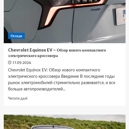
Огляди
Chevrolet Equinox EV – Обзор нового компактного
электрического кроссовера
17.09.2024
Chevrolet Equinox EV: Обзор нового компактного
электрического кроссовера Введение В последние годы
рынок электромобилей стремительно развивается, и все
больше автопроизводителей...
Докладніше
Читати далі
про
Chevrolet
Equinox
EV
–