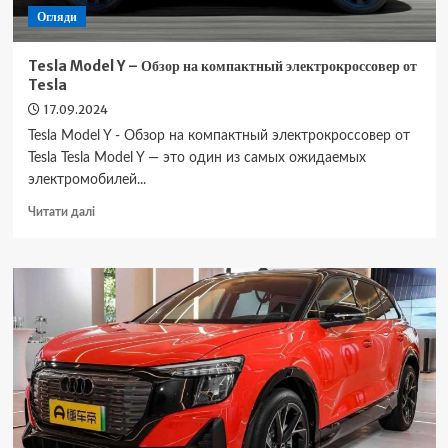
Огляди
Tesla Model Y – Обзор на компактный электрокроссовер от
Tesla
17.09.2024
Tesla Model Y - Обзор на компактный электрокроссовер от
Tesla Tesla Model Y — это один из самых ожидаемых
электромобилей...
Докладніше
Читати далі
про
Tesla
Model
Y
–
Обзор
на
компактный
электрокроссовер
от
Tesla