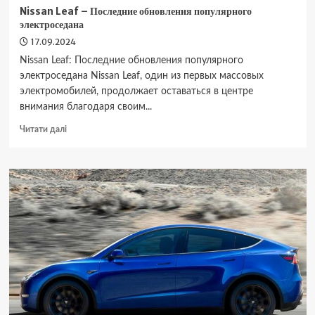
Nissan Leaf – Последние обновления популярного
электроседана
17.09.2024
Nissan Leaf: Последние обновления популярного
электроседана Nissan Leaf, один из первых массовых
электромобилей, продолжает оставаться в центре
внимания благодаря своим...
Докладніше
Читати далі
про
Nissan
Leaf
–
Последние
обновления
популярного
электроседана