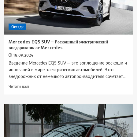
Огляди
Mercedes EQS SUV – Роскошный электрический
внедорожник от Mercedes
18.09.2024
Введение Mercedes EQS SUV — это воплощение роскоши и
инноваций в мире электрических автомобилей. Этот
внедорожник от немецкого автопроизводителя сочетает...
Докладніше
Читати далі
про
Mercedes
EQS
SUV
–
Роскошный
электрический
внедорожник