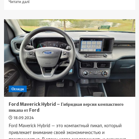
Докладніше
Читати далі
про
Chevrolet
Blazer
EV
–
Электрическая
версия
кроссовера
Chevrolet
Огляди
Ford Maverick Hybrid – Гибридная версия компактного
пикапа от Ford
18.09.2024
Ford Maverick Hybrid — это компактный пикап, который
привлекает внимание своей экономичностью и