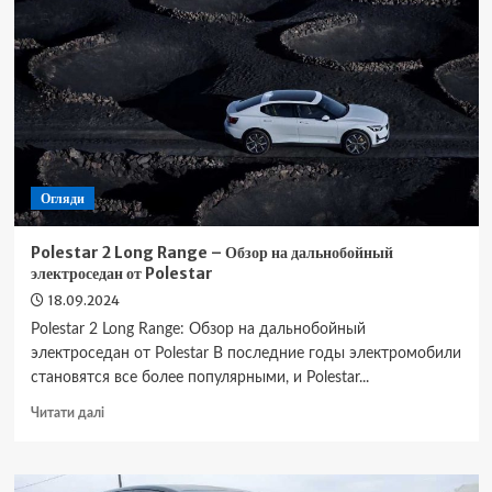
Электрический
внедорожник
с
большим
запасом
хода
Огляди
Polestar 2 Long Range – Обзор на дальнобойный
электроседан от Polestar
18.09.2024
Polestar 2 Long Range: Обзор на дальнобойный
электроседан от Polestar В последние годы электромобили
становятся все более популярными, и Polestar...
Докладніше
Читати далі
про
Polestar
2