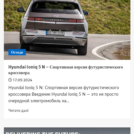
Обзор
нового
компактного
электрического
кроссовера
Огляди
Hyundai Ioniq 5 N – Спортивная версия футуристического
кроссовера
17.09.2024
Hyundai Ioniq 5 N: Спортивная версия футуристического
кроссовера Введение Hyundai Ioniq 5 N — это не просто
очередной электромобиль на...
Докладніше
Читати далі
про
Hyundai
Ioniq
5