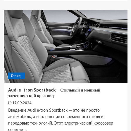
Mercedes
EQS
450+
–
Долговечный
и
роскошный
электроседан
от
Mercedes
Огляди
Audi e-tron Sportback – Стильный и мощный
электрический кроссовер
17.09.2024
Введение Audi e-tron Sportback — это не просто
автомобиль, а воплощение современного стиля и
передовых технологий. Этот электрический кроссовер
сочетает...