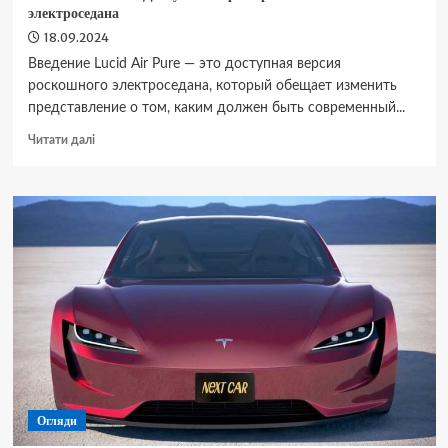
электроседана
18.09.2024
Введение Lucid Air Pure — это доступная версия
роскошного электроседана, который обещает изменить
представление о том, каким должен быть современный...
Докладніше
Читати далі
про
Lucid
Air
Pure
–
Доступная
версия
роскошного
электроседана
Огляди