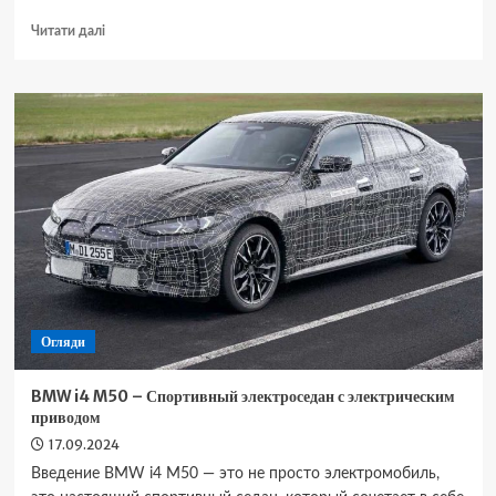
Докладніше
Читати далі
про
Audi
e-
tron
Sportback
–
Стильный
и
мощный
электрический
кроссовер
Огляди
BMW i4 M50 – Спортивный электроседан с электрическим
приводом
17.09.2024
Введение BMW i4 M50 — это не просто электромобиль,