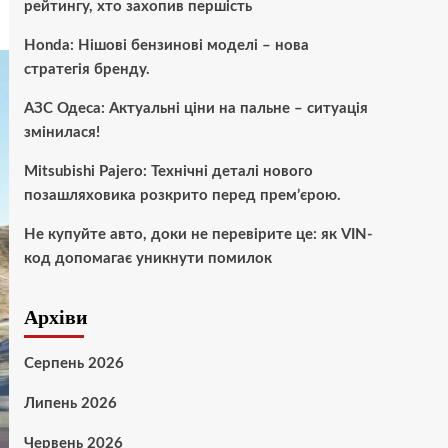
рейтингу, хто захопив першість
Honda: Нішові бензинові моделі – нова
стратегія бренду.
АЗС Одеса: Актуальні ціни на пальне – ситуація
змінилася!
Mitsubishi Pajero: Технічні деталі нового
позашляховика розкрито перед прем’єрою.
Не купуйте авто, доки не перевірите це: як VIN-
код допомагає уникнути помилок
Архіви
Серпень 2026
Липень 2026
Червень 2026