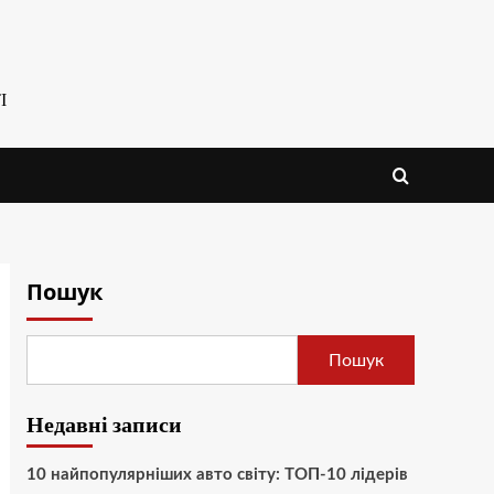
І
Пошук
Пошук
Недавні записи
10 найпопулярніших авто світу: ТОП-10 лідерів