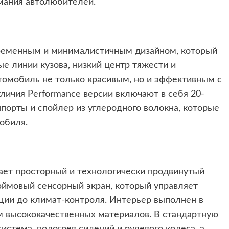
имания автолюбителей.
овременным и минималистичным дизайном, который
ые линии кузова, низкий центр тяжести и
омобиль не только красивым, но и эффективным с
тличия Performance версии включают в себя 20-
порты и спойлер из углеродного волокна, которые
обиля.
гает просторный и технологически продвинутый
юймовый сенсорный экран, который управляет
ции до климат-контроля. Интерьер выполнен в
 высококачественных материалов. В стандартную
стема, подогрев сидений и рулевого колеса, а