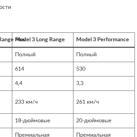
ости
Range Plus
Model 3 Long Range
Model 3 Performance
Полный
Полный
614
530
4,4
3,3
233 км/ч
261 км/ч
18-дюймовые
20-дюймовые
Премиальная
Премиальная