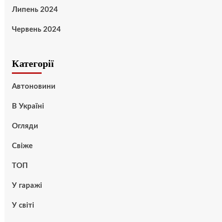
Липень 2024
Червень 2024
Категорії
Автоновини
В Україні
Огляди
Свіже
ТОП
У гаражі
У світі