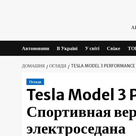
Skip
to
content
А
Автоновини
В Україні
У світі
Свіже
ТО
ДОМАШНЯ
ОГЛЯДИ
TESLA MODEL 3 PERFORMANCE
Огляди
Tesla Model 3
Спортивная вер
электроседана