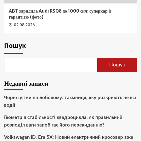
ABT зарядила Audi RSQ8 до 1000 сил: суперкар із
гарантією (фото)
02.08.2026
Пошук
Пошук
Недавні записи
Чорні цятки на лобовому: таємниця, яку розкриють не всі
водії
Геометрія стабільності квадроцикла, як правильний
розподіл ваги запобігає його перекиданню?
Volkswagen ID. Era 5X: Новий електричний кросовер вже