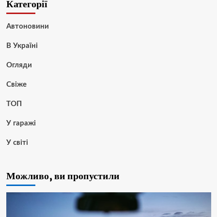
Категорії
Автоновини
В Україні
Огляди
Свіже
ТОП
У гаражі
У світі
Можливо, ви пропустили