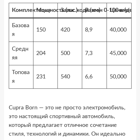
Комплектация
Мощность (л.с.)
Запас хода (км)
Разгон 0-100 км/ч (се
Цена (долл
Базова
150
420
8,9
40,000
я
Средн
204
500
7,3
45,000
яя
Топова
231
540
6,6
50,000
я
Cupra Born — это не просто электромобиль,
это настоящий спортивный автомобиль,
который предлагает отличное сочетание
стиля, технологий и динамики. Он идеально