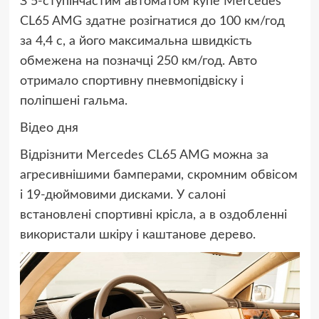
З 5-ступінчастим автоматом купе Mercedes
CL65 AMG здатне розігнатися до 100 км/год
за 4,4 с, а його максимальна швидкість
обмежена на позначці 250 км/год. Авто
отримало спортивну пневмопідвіску і
поліпшені гальма.
Відео дня
Відрізнити Mercedes CL65 AMG можна за
агресивнішими бамперами, скромним обвісом
і 19-дюймовими дисками. У салоні
встановлені спортивні крісла, а в оздобленні
використали шкіру і каштанове дерево.