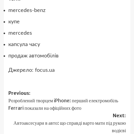
mercedes-benz
купе
mercedes
капсула часу
продаж автомобілів
Джерело:
focus.ua
Post
Previous:
Розроблений творцем iPhone: перший електромобіль
navigation
Ferrari показали на офіційних фото
Next:
Автоаксесуари в авто: що справді варто мати під рукою
водієві