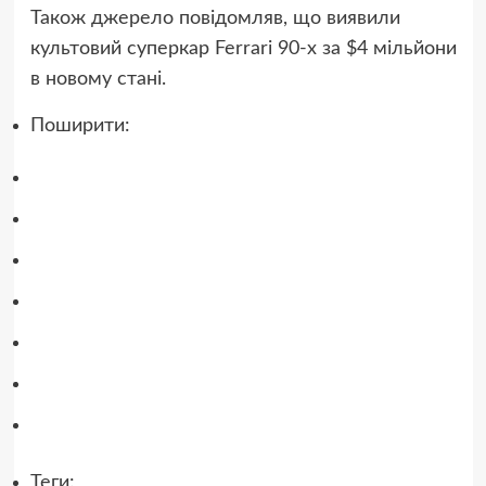
Також джерело повідомляв, що виявили
культовий суперкар Ferrari 90-х за $4 мільйони
в новому стані.
Поширити:
відправити
у
поділитись
Telegram
у
поділитись
Facebook
у
відправити
X
у
відправити
Viber
у
відправити
Whatsapp
у
відправити
Messenger
у
Теги:
LinkedIn