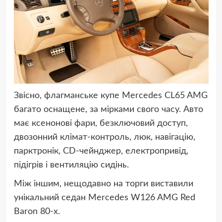
Звісно, флагманське купе Mercedes CL65 AMG
багато оснащене, за мірками свого часу. Авто
має ксенонові фари, безключовий доступ,
двозонний клімат-контроль, люк, навігацію,
парктронік, CD-чейнджер, електропривід,
підігрів і вентиляцію сидінь.
Між іншим, нещодавно на торги виставили
унікальний седан Mercedes W126 AMG Red
Baron 80-х.