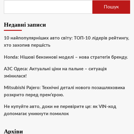
Пошук
Недавні записи
10 найпопулярніших авто світу: ТОП-10 лідерів рейтингу,
хто захопив першість
Honda: Нішові бензинові моделі – нова стратегія бренду.
АЗС Одеса: Актуальні ціни на пальне – ситуація
змінилася!
Mitsubishi Pajero: Технічні деталі нового позашляховика
розкрито перед прем’єрою.
Не купуйте авто, доки не перевірите це: як VIN-код
допомагає уникнути помилок
Архіви