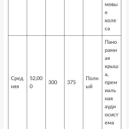
мовы
е
коле
са
Пано
рамн
ая
крыш
а,
Сред
52,00
Полн
300
375
прем
няя
0
ый
иаль
ная
ауди
осист
ема