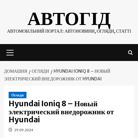
Skip
АВТОГІД
to
content
АВТОМОБІЛЬНИЙ ПОРТАЛ: АВТОНОВИНИ, ОГЛЯДИ, СТАТТІ
Основне
меню
ДОМАШНЯ
ОГЛЯДИ
HYUNDAI IONIQ 8 – НОВЫЙ
ЭЛЕКТРИЧЕСКИЙ ВНЕДОРОЖНИК ОТ HYUNDAI
Огляди
Hyundai Ioniq 8 – Новый
электрический внедорожник от
Hyundai
29.09.2024