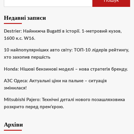
Пошук
Недавні записи
Destrier: Найнижча Bugatti в історії. 1-метровий кузов,
1600 к.с. W16.
10 найпопулярніших авто світу: ТОП-10 лідерів рейтингу,
хто захопив першість
Honda: Нішові бензинові моделі – нова стратегія бренду.
АЗС Одеса: Актуальні ціни на пальне – ситуація
змінилася!
Mitsubishi Pajero: Технічні деталі нового позашляховика
розкрито перед прем’єрою.
Архіви