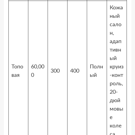
Кожа
ный
сало
н,
адап
тивн
ый
Топо
60,00
Полн
круиз
300
400
вая
0
ый
-конт
роль,
20-
дюй
мовы
е
коле
са