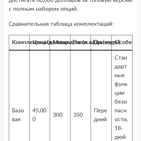
достигать 60,000 долларов за топовую версию
с полным набором опций.
Сравнительная таблица комплектаций:
Комплектация
Цена (доллары)
Мощность (л.с.)
Запас хода (миль)
Привод
Особенно
Стан
дарт
ные
функ
ции
безо
Базо
45,00
Пере
пасн
300
350
вая
0
дний
ости,
18-
дюй