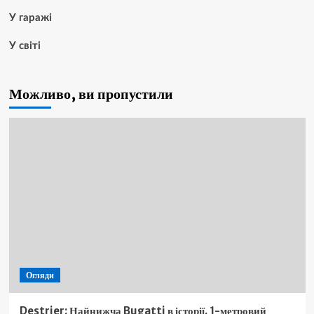
У гаражі
У світі
Можливо, ви пропустили
Огляди
Destrier: Найнижча Bugatti в історії. 1-метровий