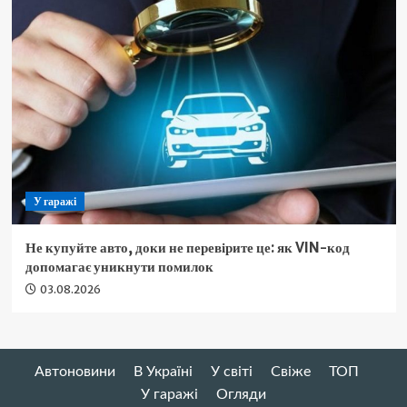
У гаражі
Не купуйте авто, доки не перевірите це: як VIN-код
допомагає уникнути помилок
03.08.2026
Автоновини
В Україні
У світі
Свіже
ТОП
У гаражі
Огляди