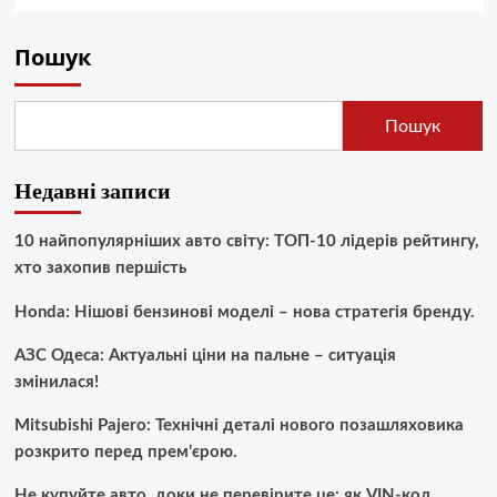
Пошук
Пошук
Недавні записи
10 найпопулярніших авто світу: ТОП-10 лідерів рейтингу,
хто захопив першість
Honda: Нішові бензинові моделі – нова стратегія бренду.
АЗС Одеса: Актуальні ціни на пальне – ситуація
змінилася!
Mitsubishi Pajero: Технічні деталі нового позашляховика
розкрито перед прем’єрою.
Не купуйте авто, доки не перевірите це: як VIN-код