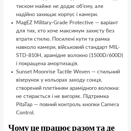
тиском майже не додає об’єму, але
надійно захищає корпус і камери.
MagEZ Military-Grade Protective — варіант
для тих, хто хоче максимум захисту без
втрати стилю. Посилені кути та рамка
навколо камери, військовий стандарт MIL-
STD-810H, арамідне волокно (1500D/600D)
і покращена амортизація.
Sunset Moonrise Tactile Woven — стильний
візерунок у кольорах заходу сонця,
створений плетінням арамідного волокна:
не стирається і не вигоряє. Підтримка
PitaTap — повний контроль кнопки Camera
Control.
Чому це працює разом та де