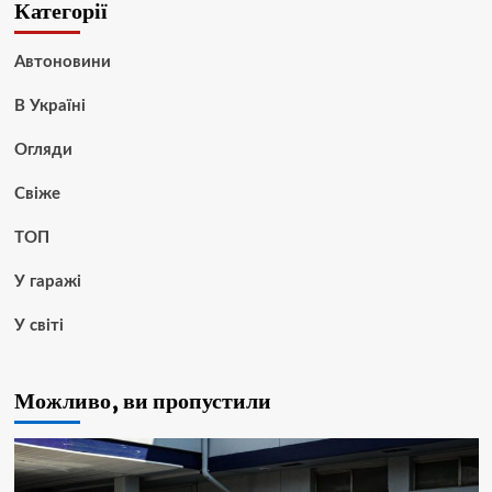
Категорії
Автоновини
В Україні
Огляди
Свіже
ТОП
У гаражі
У світі
Можливо, ви пропустили