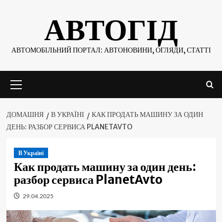
Skip
АВТОГІД
to
content
АВТОМОБІЛЬНИЙ ПОРТАЛ: АВТОНОВИНИ, ОГЛЯДИ, СТАТТІ
Основне
меню
ДОМАШНЯ
В УКРАЇНІ
КАК ПРОДАТЬ МАШИНУ ЗА ОДИН
ДЕНЬ: РАЗБОР СЕРВИСА PLANETAVTO
В Україні
Как продать машину за один день:
разбор сервиса PlanetAvto
29.04.2025