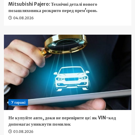
Mitsubishi Pajero: Технічні деталі нового
позашляховика розкрито перед прем’єрою.
04.08.2026
У гаражі
Не купуйте авто, доки не перевірите це: як VIN-код
допомагає уникнути помилок
03.08.2026