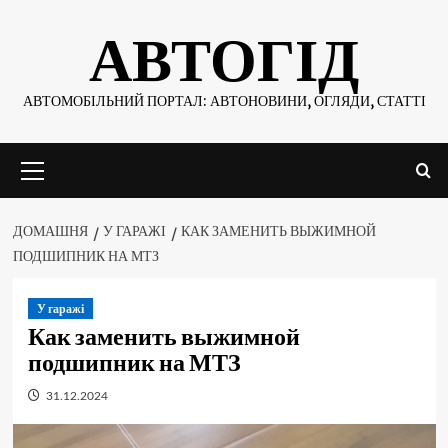
Skip
АВТОГІД
to
content
АВТОМОБІЛЬНИЙ ПОРТАЛ: АВТОНОВИНИ, ОГЛЯДИ, СТАТТІ
Основне
меню
ДОМАШНЯ
У ГАРАЖІ
КАК ЗАМЕНИТЬ ВЫЖИМНОЙ
ПОДШИПНИК НА МТЗ
У гаражі
Как заменить выжимной
подшипник на МТЗ
31.12.2024