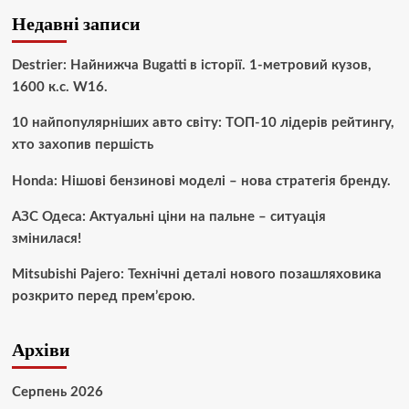
Недавні записи
Destrier: Найнижча Bugatti в історії. 1-метровий кузов,
1600 к.с. W16.
10 найпопулярніших авто світу: ТОП-10 лідерів рейтингу,
хто захопив першість
Honda: Нішові бензинові моделі – нова стратегія бренду.
АЗС Одеса: Актуальні ціни на пальне – ситуація
змінилася!
Mitsubishi Pajero: Технічні деталі нового позашляховика
розкрито перед прем’єрою.
Архіви
Серпень 2026