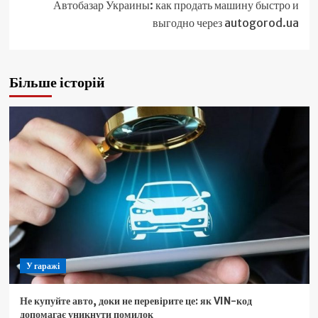
Автобазар Украины: как продать машину быстро и
выгодно через autogorod.ua
Більше історій
У гаражі
Не купуйте авто, доки не перевірите це: як VIN-код
допомагає уникнути помилок