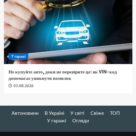
У гаражі
Не купуйте авто, доки не перевірите це: як VIN-код
допомагає уникнути помилок
03.08.2026
Автоновини
В Україні
У світі
Свіже
ТОП
У гаражі
Огляди