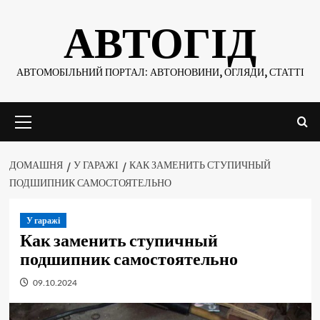
Skip
АВТОГІД
to
content
АВТОМОБІЛЬНИЙ ПОРТАЛ: АВТОНОВИНИ, ОГЛЯДИ, СТАТТІ
Основне
меню
ДОМАШНЯ
У ГАРАЖІ
КАК ЗАМЕНИТЬ СТУПИЧНЫЙ
ПОДШИПНИК САМОСТОЯТЕЛЬНО
У гаражі
Как заменить ступичный
подшипник самостоятельно
09.10.2024