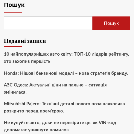
Пошук
Пошук
Недавні записи
10 найпопулярніших авто світу: ТОП-10 лідерів рейтингу,
хто захопив першість
Honda: Нішові бензинові моделі – нова стратегія бренду.
АЗС Одеса: Актуальні ціни на пальне – ситуація
змінилася!
Mitsubishi Pajero: Технічні деталі нового позашляховика
розкрито перед прем’єрою.
Не купуйте авто, доки не перевірите це: як VIN-код
допомагає уникнути помилок