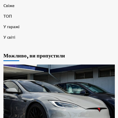
Свіже
ТОП
У гаражі
У світі
Можливо, ви пропустили