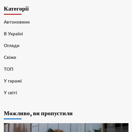
Категорії
Автоновини
В Україні
Огляди
Свіже
ТОП
У гаражі
У світі
Можливо, ви пропустили