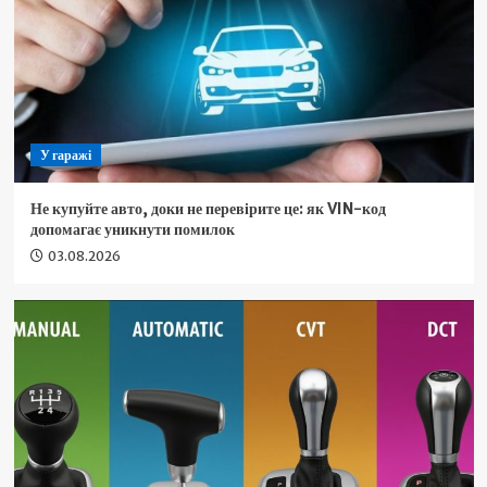
У гаражі
Не купуйте авто, доки не перевірите це: як VIN-код
допомагає уникнути помилок
03.08.2026