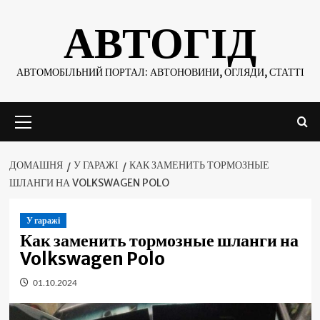
Skip
АВТОГІД
to
content
АВТОМОБІЛЬНИЙ ПОРТАЛ: АВТОНОВИНИ, ОГЛЯДИ, СТАТТІ
Основне
меню
ДОМАШНЯ
У ГАРАЖІ
КАК ЗАМЕНИТЬ ТОРМОЗНЫЕ
ШЛАНГИ НА VOLKSWAGEN POLO
У гаражі
Как заменить тормозные шланги на
Volkswagen Polo
01.10.2024