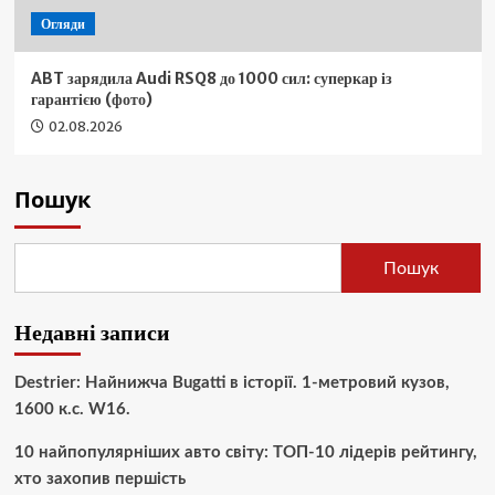
Огляди
ABT зарядила Audi RSQ8 до 1000 сил: суперкар із
гарантією (фото)
02.08.2026
Пошук
Пошук
Недавні записи
Destrier: Найнижча Bugatti в історії. 1-метровий кузов,
1600 к.с. W16.
10 найпопулярніших авто світу: ТОП-10 лідерів рейтингу,
хто захопив першість