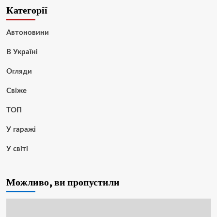
Категорії
Автоновини
В Україні
Огляди
Свіже
ТОП
У гаражі
У світі
Можливо, ви пропустили