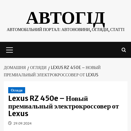
Skip
АВТОГІД
to
content
АВТОМОБІЛЬНИЙ ПОРТАЛ: АВТОНОВИНИ, ОГЛЯДИ, СТАТТІ
Основне
меню
ДОМАШНЯ
ОГЛЯДИ
LEXUS RZ 450E – НОВЫЙ
ПРЕМИАЛЬНЫЙ ЭЛЕКТРОКРОССОВЕР ОТ LEXUS
Огляди
Lexus RZ 450e – Новый
премиальный электрокроссовер от
Lexus
29.09.2024