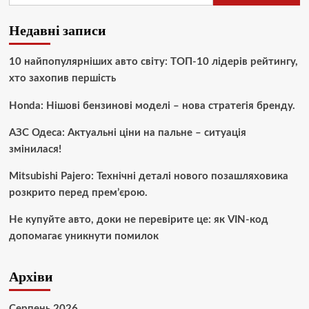
Недавні записи
10 найпопулярніших авто світу: ТОП-10 лідерів рейтингу,
хто захопив першість
Honda: Нішові бензинові моделі – нова стратегія бренду.
АЗС Одеса: Актуальні ціни на пальне – ситуація
змінилася!
Mitsubishi Pajero: Технічні деталі нового позашляховика
розкрито перед прем’єрою.
Не купуйте авто, доки не перевірите це: як VIN-код
допомагає уникнути помилок
Архіви
Серпень 2026