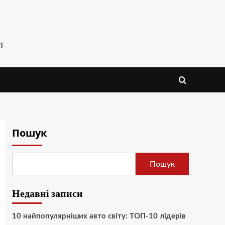
І
Пошук
Пошук
Недавні записи
10 найпопулярніших авто світу: ТОП-10 лідерів