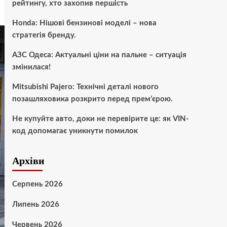
рейтингу, хто захопив першість
Honda: Нішові бензинові моделі – нова
стратегія бренду.
АЗС Одеса: Актуальні ціни на пальне – ситуація
змінилася!
Mitsubishi Pajero: Технічні деталі нового
позашляховика розкрито перед прем’єрою.
Не купуйте авто, доки не перевірите це: як VIN-
код допомагає уникнути помилок
Архіви
Серпень 2026
Липень 2026
Червень 2026