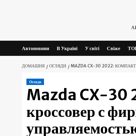
Skip
to
content
А
Автоновини
В Україні
У світі
Свіже
ТО
ДОМАШНЯ
ОГЛЯДИ
MAZDA CX-30 2022: КОМПАК
Огляди
Mazda CX-30 
кроссовер с фи
управляемость