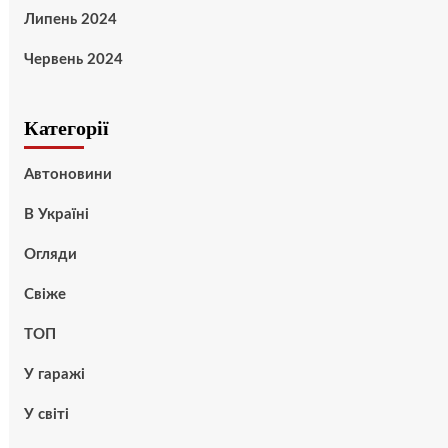
Липень 2024
Червень 2024
Категорії
Автоновини
В Україні
Огляди
Свіже
ТОП
У гаражі
У світі