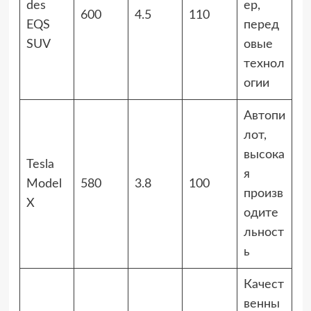
des
ер,
600
4.5
110
EQS
перед
SUV
овые
технол
огии
Автопи
лот,
высока
Tesla
я
Model
580
3.8
100
произв
X
одите
льност
ь
Качест
венны