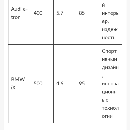
й
Audi e-
400
5.7
85
интерь
tron
ер,
надеж
ность
Спорт
ивный
дизайн
,
BMW
500
4.6
95
иннова
iX
ционн
ые
технол
огии