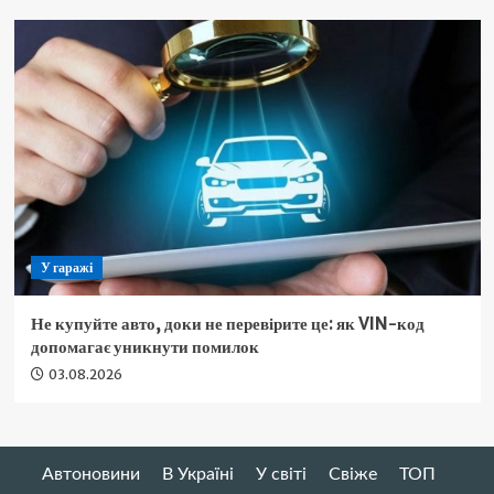
У гаражі
Не купуйте авто, доки не перевірите це: як VIN-код
допомагає уникнути помилок
03.08.2026
Автоновини
В Україні
У світі
Свіже
ТОП