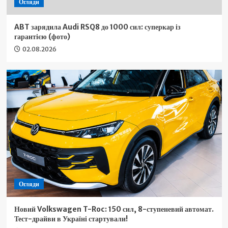
Огляди
ABT зарядила Audi RSQ8 до 1000 сил: суперкар із
гарантією (фото)
02.08.2026
Огляди
Новий Volkswagen T-Roc: 150 сил, 8-ступеневий автомат.
Тест-драйви в Україні стартували!