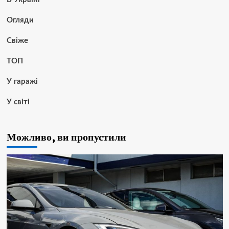
Огляди
Свіже
ТОП
У гаражі
У світі
Можливо, ви пропустили