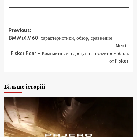
Post
Previous:
BMW iX M60: характеристики, обзор, сравнение
navigation
Next:
Fisker Pear – Компактный и доступный электромобиль
от Fisker
Більше історій