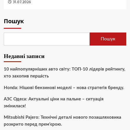
31.07.2026
Пошук
Пошук
Недавні записи
10 найпопулярніших авто світу: ТОП-10 лідерів рейтингу,
хто захопив першість
Honda: Нішові бензинові моделі – нова стратегія бренду.
АЗС Одеса: Актуальні ціни на пальне – ситуація
змінилася!
Mitsubishi Pajero: Технічні деталі нового позашляховика
розкрито перед прем’єрою.