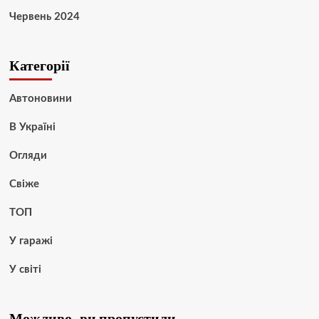
Червень 2024
Категорії
Автоновини
В Україні
Огляди
Свіже
ТОП
У гаражі
У світі
Можливо, ви пропустили