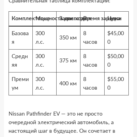
Сравнительная таблица комплектаций:
Комплектация
Мощность двигателя
Запас хода
Время зарядки
Цена
Базова
300
8
$45,00
350 км
я
л.с.
часов
0
Средн
300
8
$50,00
375 км
яя
л.с.
часов
0
Преми
300
8
$55,00
400 км
ум
л.с.
часов
0
Nissan Pathfinder EV — это не просто
очередной электрический автомобиль, а
настоящий шаг в будущее. Он сочетает в