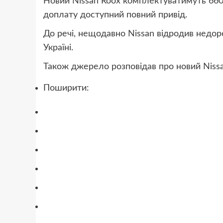
Новий Nissan Roox комплектуватимуть 660-
доплату доступний повний привід.
До речі, нещодавно Nissan відродив недор
Україні.
Також джерело розповідав про новий Nissan
Поширити:
відправити
у
поділитись
Telegram
у
твітнути
Facebook
відправити
у
відправити
Viber
у
відправити
Whatsapp
у