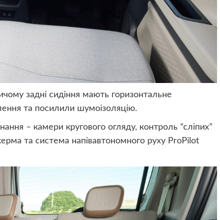
ричому задні сидіння мають горизонтальне
лення та посилили шумоізоляцію.
ання – камери кругового огляду, контроль “сліпих”
 керма та система напівавтономного руху ProPilot