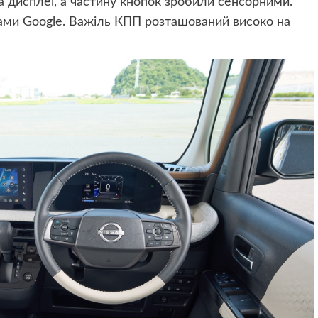
а дисплеї, а частину кнопок зробили сенсорними.
ами Google. Важіль КПП розташований високо на