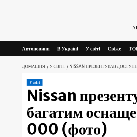
Skip
to
content
А
Автоновини
В Україні
У світі
Свіже
ТО
ДОМАШНЯ
У СВІТІ
NISSAN ПРЕЗЕНТУВАВ ДОСТУПН
У світі
Nissan презенту
багатим оснаще
000 (фото)