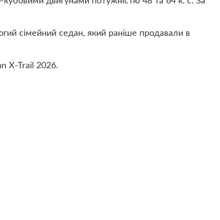
кубовими двигунами потужністю 48 та 64 к. с. За
огий сімейний седан, який раніше продавали в
 X-Trail 2026.