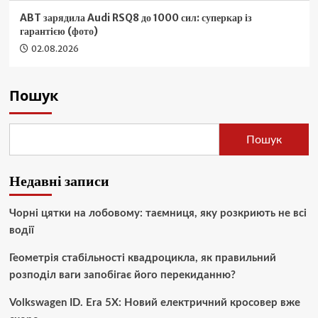
ABT зарядила Audi RSQ8 до 1000 сил: суперкар із
гарантією (фото)
02.08.2026
Пошук
Пошук
Недавні записи
Чорні цятки на лобовому: таємниця, яку розкриють не всі
водії
Геометрія стабільності квадроцикла, як правильний
розподіл ваги запобігає його перекиданню?
Volkswagen ID. Era 5X: Новий електричний кросовер вже