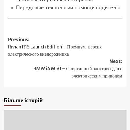
Передовые технологии помощи водителю
Post
Previous:
Rivian R1S Launch Edition – Премиум-версия
navigation
электрического внедорожника
Next:
BMW i4 M50 – Спортивный электроседан с
электрическим приводом
Більше історій