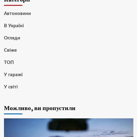
Автоновини
В Україні
Огляди
Свіже
ТОП
У гаражі
У світі
Можливо, ви пропустили