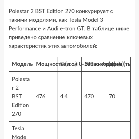
Polestar 2 BST Edition 270 конкурирует с
такими моделями, как Tesla Model 3
Performance и Audi e-tron GT. В таблице ниже
приведено сравнение ключевых
характеристик этих автомобилей:
Модель
Мощность (л.с.)
Разгон 0-100 км/ч (сек)
Запас хода (км)
Цена (тыс. 
Polesta
r 2
BST
476
4,4
470
70
Edition
270
Tesla
Model