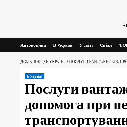
Skip
to
content
А
Автоновини
В Україні
У світі
Свіже
ТО
ДОМАШНЯ
В УКРАЇНІ
ПОСЛУГИ ВАНТАЖНИКІВ: ПР
В Україні
Послуги вантаж
допомога при пе
транспортуванн