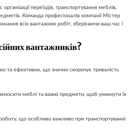
 організації переїздів, транспортування меблів,
редметів. Команда професіоналів компанії Містер
онання всіх вантажних робіт, зберігаючи ваш час і
сійних вантажників?
о та ефективно, що значно скорочує тривалість
еносити меблі та важкі предмети, щоб уникнути їх
роботу, що особливо важливо при транспортуванні