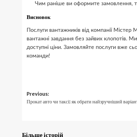
Чим раніше ви оформите замовлення, ти
Висновок
Послуги вантажників від компанії Містер M
вантажні завдання без зайвих клопотів. Ми
доступні ціни. Замовляйте послуги вже сьо
команди!
Post
Previous:
Прокат авто чи таксі: як обрати найзручніший варіан
navigation
Більше історій