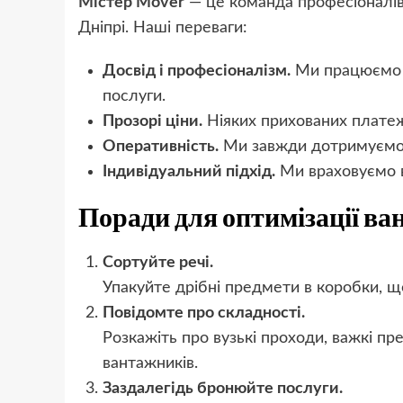
Містер Mover
— це команда професіоналів,
Дніпрі. Наші переваги:
Досвід і професіоналізм.
Ми працюємо н
послуги.
Прозорі ціни.
Ніяких прихованих платежі
Оперативність.
Ми завжди дотримуємос
Індивідуальний підхід.
Ми враховуємо в
Поради для оптимізації ва
Сортуйте речі.
Упакуйте дрібні предмети в коробки, 
Повідомте про складності.
Розкажіть про вузькі проходи, важкі пр
вантажників.
Заздалегідь бронюйте послуги.