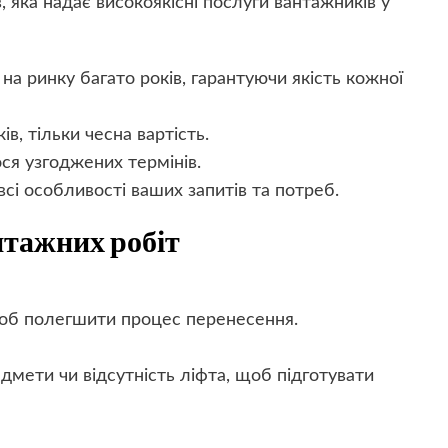
 яка надає високоякісні послуги вантажників у
а ринку багато років, гарантуючи якість кожної
в, тільки чесна вартість.
я узгоджених термінів.
сі особливості ваших запитів та потреб.
нтажних робіт
щоб полегшити процес перенесення.
едмети чи відсутність ліфта, щоб підготувати