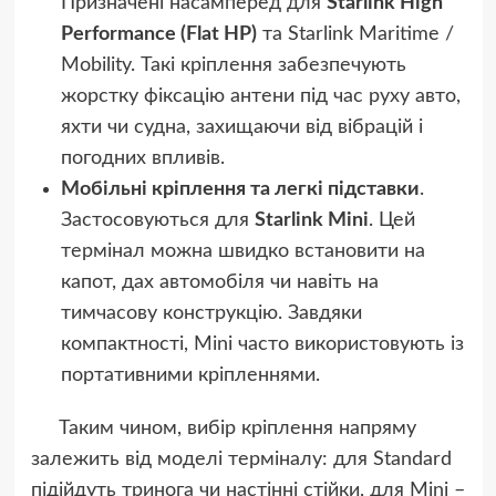
Призначені насамперед для
Starlink High
Performance (Flat HP)
та Starlink Maritime /
Mobility. Такі кріплення забезпечують
жорстку фіксацію антени під час руху авто,
яхти чи судна, захищаючи від вібрацій і
погодних впливів.
Мобільні кріплення та легкі підставки
.
Застосовуються для
Starlink Mini
. Цей
термінал можна швидко встановити на
капот, дах автомобіля чи навіть на
тимчасову конструкцію. Завдяки
компактності, Mini часто використовують із
портативними кріпленнями.
Таким чином, вибір кріплення напряму
залежить від моделі терміналу: для Standard
підійдуть тринога чи настінні стійки, для Mini –