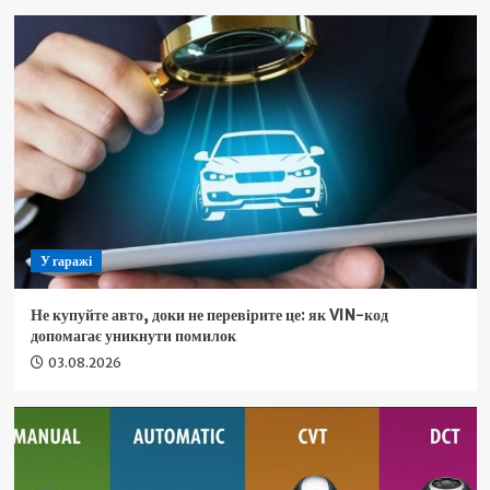
У гаражі
Не купуйте авто, доки не перевірите це: як VIN-код
допомагає уникнути помилок
03.08.2026