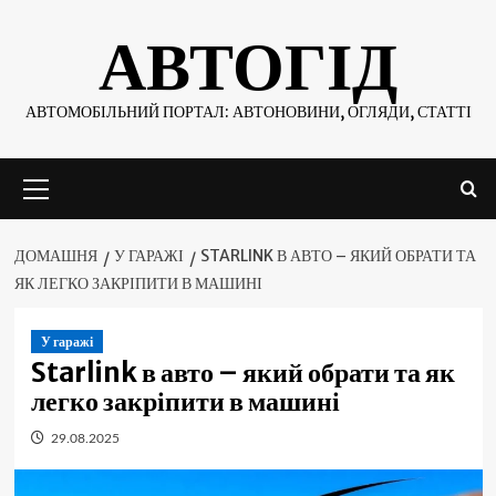
Skip
АВТОГІД
to
content
АВТОМОБІЛЬНИЙ ПОРТАЛ: АВТОНОВИНИ, ОГЛЯДИ, СТАТТІ
Основне
меню
ДОМАШНЯ
У ГАРАЖІ
STARLINK В АВТО – ЯКИЙ ОБРАТИ ТА
ЯК ЛЕГКО ЗАКРІПИТИ В МАШИНІ
У гаражі
Starlink в авто – який обрати та як
легко закріпити в машині
29.08.2025