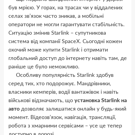
був мрією. У горах, на трасах чи у віддалених
селах зв’язок часто зникав, а мобільні
оператори не могли гарантувати стабільність.
Ситуацію змінив Starlink – супутникова
система від компанії SpaceX. Сьогодні кожен
охочий може
купити Starlink
і отримати
глобальний доступ до інтернету навіть там, де
раніше це було неможливо.
Особливу популярність Starlink здобув
серед тих, хто подорожує. Мандрівники,
власники кемперів, водії вантажівок і навіть
військові відзначають, що
установка Starlink на
авто
дозволяє залишатися онлайн у будь-який
момент. Відеозв’язок, навігація, трансляції,
робота з хмарними сервісами – усе це тепер
доступно в дорозі.