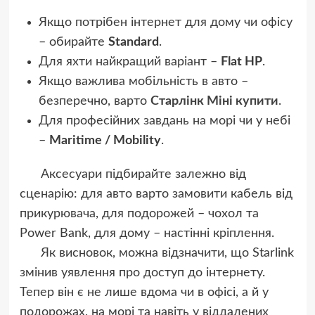
Якщо потрібен інтернет для дому чи офісу
– обирайте
Standard
.
Для яхти найкращий варіант –
Flat HP
.
Якщо важлива мобільність в авто –
безперечно, варто
Старлінк Міні купити
.
Для професійних завдань на морі чи у небі
–
Maritime / Mobility
.
Аксесуари підбирайте залежно від
сценарію: для авто варто замовити кабель від
прикурювача, для подорожей – чохол та
Power Bank, для дому – настінні кріплення.
Як висновок, можна відзначити, що Starlink
змінив уявлення про доступ до інтернету.
Тепер він є не лише вдома чи в офісі, а й у
подорожах, на морі та навіть у віддалених