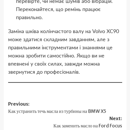
перевірте, чи немає шумів або вібрацій.
Переконайтеся, що ремінь працює
правильно.
Заміна шківа колінчастого валу на Volvo XC90
може здатися складним завданням, але з
правильними інструментами і знаннями це
можна зробити самостійно. Якщо ви не
впевнені у своїх силах, завжди можна
звернутися до професіоналів.
Post
Previous:
Как устранить течь масла из турбины на BMW X5
navigation
Next:
Как заменить масло на Ford Focus