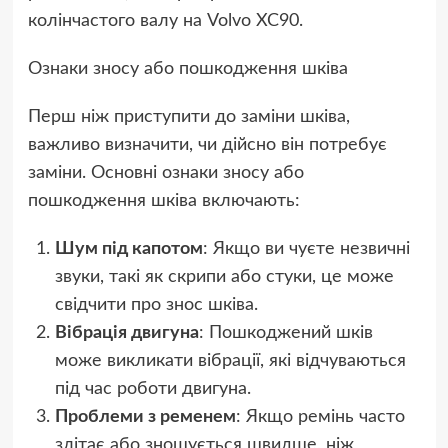
колінчастого валу на Volvo XC90.
Ознаки зносу або пошкодження шківа
Перш ніж приступити до заміни шківа,
важливо визначити, чи дійсно він потребує
заміни. Основні ознаки зносу або
пошкодження шківа включають:
Шум під капотом
: Якщо ви чуєте незвичні
звуки, такі як скрипи або стуки, це може
свідчити про знос шківа.
Вібрація двигуна
: Пошкоджений шків
може викликати вібрації, які відчуваються
під час роботи двигуна.
Проблеми з ременем
: Якщо ремінь часто
злітає або зношується швидше, ніж