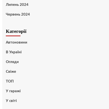
Липень 2024
Червень 2024
Категорії
Автоновини
В Україні
Огляди
Свіже
ТОП
У гаражі
У світі