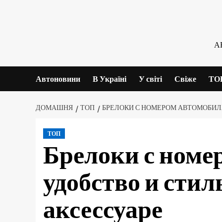
Skip
to
content
А
Автоновини
В Україні
У світі
Свіже
ТО
ДОМАШНЯ
ТОП
БРЕЛОКИ С НОМЕРОМ АВТОМОБИЛЯ
ТОП
Брелоки с номе
удобство и стил
аксессуаре