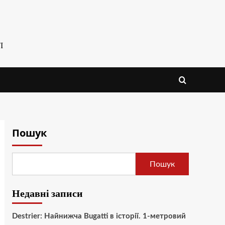
І
Пошук
Пошук
Недавні записи
Destrier: Найнижча Bugatti в історії. 1-метровий