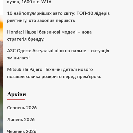
кузов, 1600 к.с. W16.
10 найпопулярніших авто світу: ТОП-10 лідерів
рейтингу, хто захопив першість
Honda: Нішові бензинові моделі – нова
стратегія бренду.
АЗС Одеса: Актуальні ціни на пальне – ситуація
змінилася!
Mitsubishi Pajero: Технічні деталі нового
позашляховика розкрито перед прем’єрою.
Архіви
Серпень 2026
Липень 2026
Червень 2026