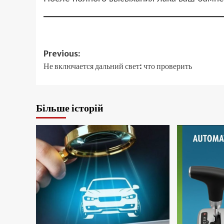
Post
Previous:
Не включается дальний свет: что проверить
navigation
Більше історій