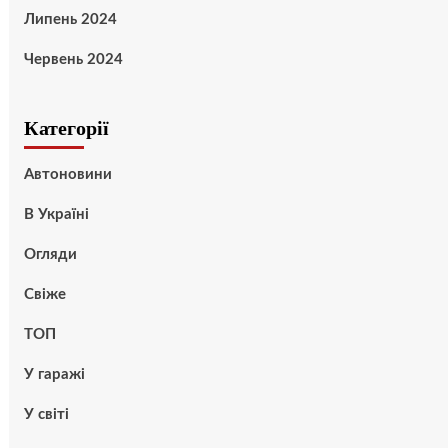
Липень 2024
Червень 2024
Категорії
Автоновини
В Україні
Огляди
Свіже
ТОП
У гаражі
У світі