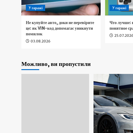
У гаражі
У гаражі
Не купуйте авто, доки не перевірите
Что лучше:
це: як VIN-код допомагає уникнути
понятное ср
помилок
25.07.202
03.08.2026
Можливо, ви пропустили