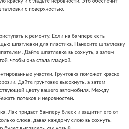
ю краску и сгладьте неровности. Это обеспечит
шпатлевки с поверхностью.
риступать к ремонту. Если на бампере есть
щью шпатлевки для пластика. Нанесите шпатлевку
пателем. Дайте шпатлевке высохнуть, а затем
й, чтобы она стала гладкой.
онтированные участки. Грунтовка поможет краске
розии. Дайте грунтовке высохнуть, а затем
етствующей цвету вашего автомобиля. Между
бежать потеков и неровностей.
а. Лак придаст бамперу блеск и защитит его от
колько слоев, давая каждому слою высохнуть.
 будет выглядеть как новый.