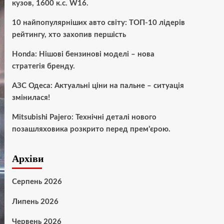
кузов, 1600 к.с. W16.
10 найпопулярніших авто світу: ТОП-10 лідерів
рейтингу, хто захопив першість
Honda: Нішові бензинові моделі – нова
стратегія бренду.
АЗС Одеса: Актуальні ціни на пальне – ситуація
змінилася!
Mitsubishi Pajero: Технічні деталі нового
позашляховика розкрито перед прем’єрою.
Архіви
Серпень 2026
Липень 2026
Червень 2026