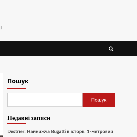
І
Пошук
Пошук
Недавні записи
Destrier: Найнижча Bugatti в історії. 1-метровий