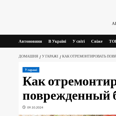
Skip
to
content
А
Автоновини
В Україні
У світі
Свіже
ТО
ДОМАШНЯ
У ГАРАЖІ
КАК ОТРЕМОНТИРОВАТЬ ПО
У гаражі
Как отремонти
поврежденный 
09.10.2024