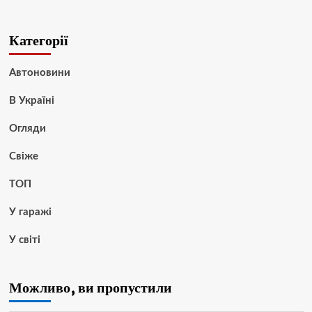
Категорії
Автоновини
В Україні
Огляди
Свіже
ТОП
У гаражі
У світі
Можливо, ви пропустили