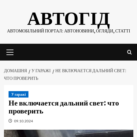
Skip
АВТОГІД
to
content
АВТОМОБІЛЬНИЙ ПОРТАЛ: АВТОНОВИНИ, ОГЛЯДИ, СТАТТІ
Основне
меню
ДОМАШНЯ
У ГАРАЖІ
НЕ ВКЛЮЧАЕТСЯ ДАЛЬНИЙ СВЕТ:
ЧТО ПРОВЕРИТЬ
У гаражі
Не включается дальний свет: что
проверить
09.10.2024