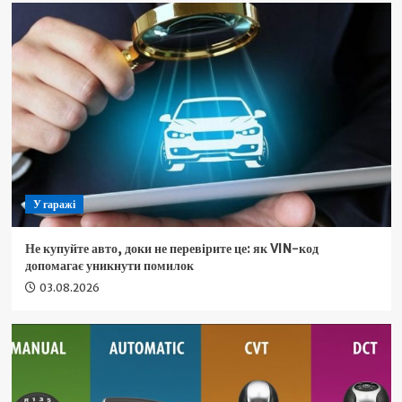
У гаражі
Не купуйте авто, доки не перевірите це: як VIN-код
допомагає уникнути помилок
03.08.2026