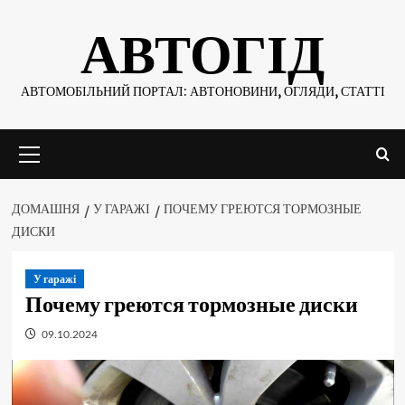
Skip
АВТОГІД
to
content
АВТОМОБІЛЬНИЙ ПОРТАЛ: АВТОНОВИНИ, ОГЛЯДИ, СТАТТІ
Основне
меню
ДОМАШНЯ
У ГАРАЖІ
ПОЧЕМУ ГРЕЮТСЯ ТОРМОЗНЫЕ
ДИСКИ
У гаражі
Почему греются тормозные диски
09.10.2024