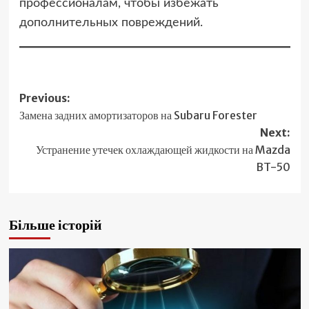
профессионалам, чтобы избежать
дополнительных повреждений.
Post
Previous:
Замена задних амортизаторов на Subaru Forester
navigation
Next:
Устранение утечек охлаждающей жидкости на Mazda
BT-50
Більше історій