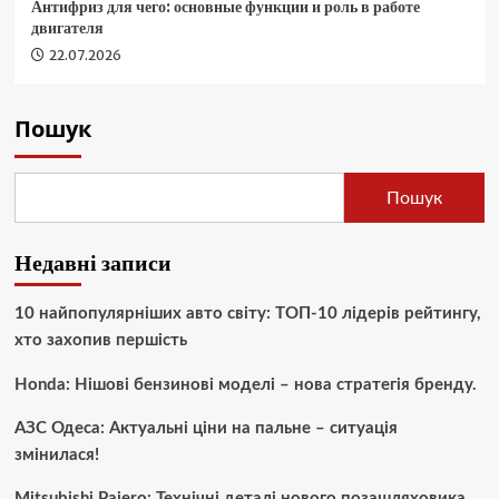
Антифриз для чего: основные функции и роль в работе
двигателя
22.07.2026
Пошук
Пошук
Недавні записи
10 найпопулярніших авто світу: ТОП-10 лідерів рейтингу,
хто захопив першість
Honda: Нішові бензинові моделі – нова стратегія бренду.
АЗС Одеса: Актуальні ціни на пальне – ситуація
змінилася!
Mitsubishi Pajero: Технічні деталі нового позашляховика