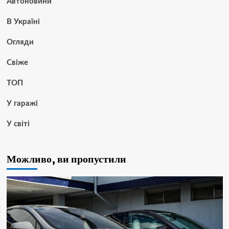
Автоновини
В Україні
Огляди
Свіже
ТОП
У гаражі
У світі
Можливо, ви пропустили