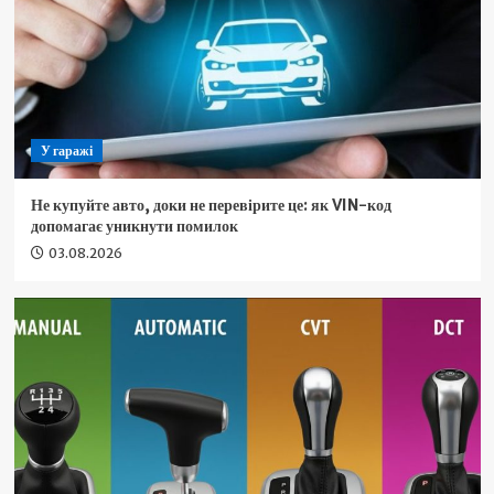
У гаражі
Не купуйте авто, доки не перевірите це: як VIN-код
допомагає уникнути помилок
03.08.2026