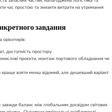
ть запасних частин, налагоджена логістика та
вати час простою та знизити витрати на утримання
онкретного завдання
 орієнтирів:
ат, доступність простору.
ромислові проєкти, монтаж портового обладнання чи
ли краще взяти менш відомий, але дешевший варіант
це завжди баланс між глобальним досвідом світових
их рішень. Оцінивши регіональні особливості,