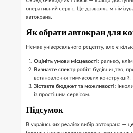
Серед очевидних плюсів — краща доступніс
оперативний сервіс. Це дозволяє мінімізу
автокрана.
Як обрати автокран для к
Немає універсального рецепту, але є кілька
Оцініть умови місцевості
: рельєф, клім
Визначте спектр робіт
: будівництво, п
встановлення тимчасових конструкцій.
Зіставте бюджет та можливості
: інко
із простішим сервісом.
Підсумок
В українських реаліях вибір автокрана — 
брендів і практичними перевагами локальн