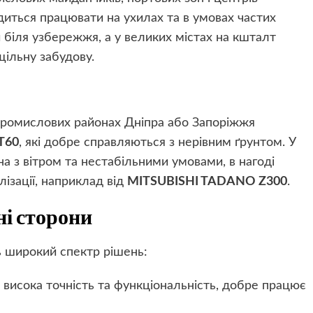
одиться працювати на ухилах та в умовах частих
и біля узбережжя, а у великих містах на кшталт
ільну забудову.
промислових районах Дніпра або Запоріжжя
T60
, які добре справляються з нерівним ґрунтом. У
а з вітром та нестабільними умовами, в нагоді
ізації, наприклад від
MITSUBISHI TADANO Z300
.
ні сторони
 широкий спектр рішень:
, висока точність та функціональність, добре працює