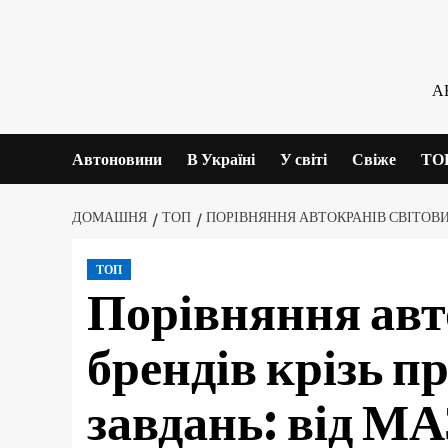
Skip
to
content
А
Автоновини
В Україні
У світі
Свіже
ТО
ДОМАШНЯ
ТОП
ПОРІВНЯННЯ АВТОКРАНІВ СВІТОВИХ
ТОП
Порівняння авт
брендів крізь п
завдань: від МА