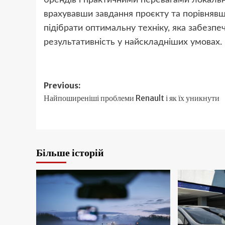
врахувавши завдання проєкту та порівнявш
підібрати оптимальну техніку, яка забезпе
результативність у найскладніших умовах.
Post
Previous:
Найпоширеніші проблеми Renault і як їх уникнути
navigation
Більше історій