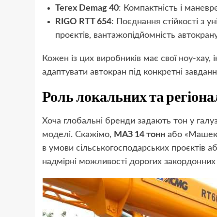
Terex Demag 40
: Компактність і маневре
RIGO RTT 654
: Поєднання стійкості з у
проєктів,
вантажопідйомність автокрану
Кожен із цих виробників має свої ноу-хау,
адаптувати автокран під конкретні завданн
Роль локальних та регіон
Хоча глобальні бренди задають тон у галуз
моделі. Скажімо,
МАЗ 14 тонн
або «Машека
в умови сільськогосподарських проєктів а
надмірні можливості дорогих закордонних в