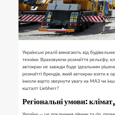
Українські реалії вимагають від будівельн
техніки. Враховуючи розмаїття рельєфу, кл
автокран не завжди буде ідеальним рішення
розмаїтті брендів, який
автокран взяти в о
інколи варто звернути увагу на МАЗ чи інш
кшталт Liebherr?
Регіональні умови: клімат
Україна — це поєднання рівнин та гір, пром