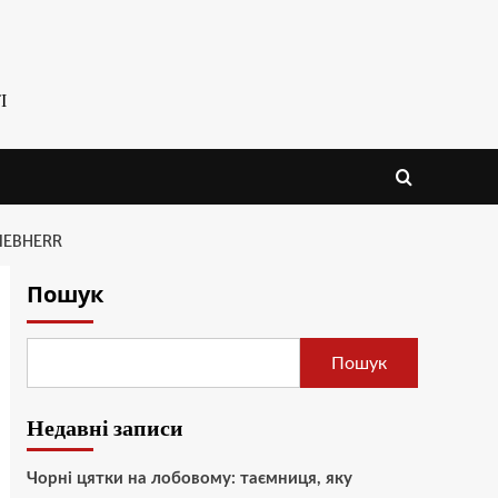
І
IEBHERR
Пошук
Пошук
Недавні записи
Чорні цятки на лобовому: таємниця, яку