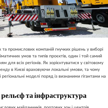
их та промислових компаній гнучких рішень у виборі
іматичних умов та типів проєктів, один і той самий
м для всіх регіонів. Як зорієнтуватися у світовому
ренду в Києві
враховуючи локальні умови, та чому
і регіональні моделі поряд із визнаними гігантами на
, рельєф та інфраструктура
ислових майданчиків, портових зон і центрів