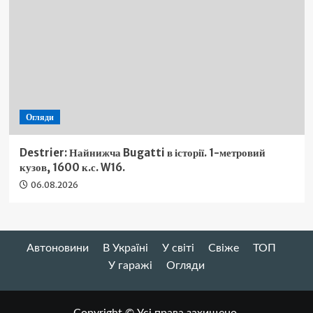
Огляди
Destrier: Найнижча Bugatti в історії. 1-метровий
кузов, 1600 к.с. W16.
06.08.2026
Автоновини
В Україні
У світі
Свіже
ТОП
У гаражі
Огляди
Copyright © Усі права захищено.