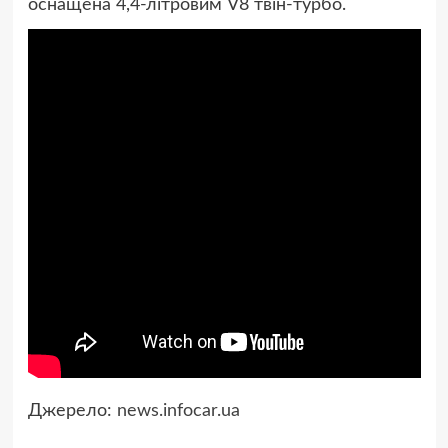
оснащена 4,4-літровим V8 твін-турбо.
Джерело:
news.infocar.ua