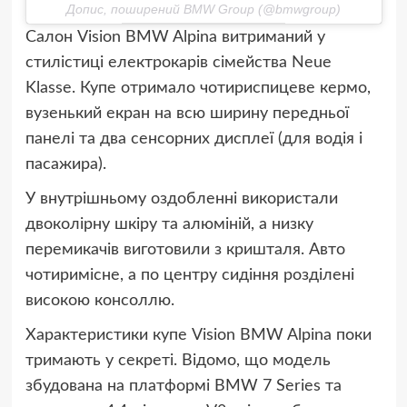
Допис, поширений BMW Group (@bmwgroup)
Салон Vision BMW Alpina витриманий у
стилістиці електрокарів сімейства Neue
Klasse. Купе отримало чотириспицеве кермо,
вузенький екран на всю ширину передньої
панелі та два сенсорних дисплеї (для водія і
пасажира).
У внутрішньому оздобленні використали
двоколірну шкіру та алюміній, а низку
перемикачів виготовили з кришталя. Авто
чотиримісне, а по центру сидіння розділені
високою консоллю.
Характеристики купе Vision BMW Alpina поки
тримають у секреті. Відомо, що модель
збудована на платформі BMW 7 Series та