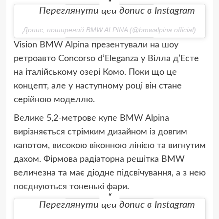
Переглянути цей допис в Instagram
Допис, поширений BMW ALPINA (@bmwalpina.official)
Vision BMW Alpina презентували на шоу
ретроавто Concorso d’Eleganza у Вілла д’Есте
на італійському озері Комо. Поки що це
концепт, але у наступному році він стане
серійною моделлю.
Велике 5,2-метрове купе BMW Alpina
вирізняється стрімким дизайном із довгим
капотом, високою віконною лінією та вигнутим
дахом. Фірмова радіаторна решітка BMW
величезна та має діодне підсвічування, а з нею
поєднуються тоненькі фари.
Переглянути цей допис в Instagram