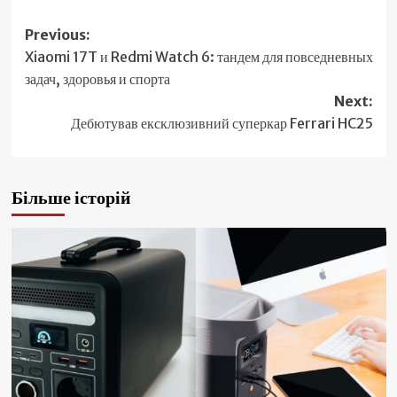
Post
Previous:
Xiaomi 17T и Redmi Watch 6: тандем для повседневных
navigation
задач, здоровья и спорта
Next:
Дебютував ексклюзивний суперкар Ferrari HC25
Більше історій