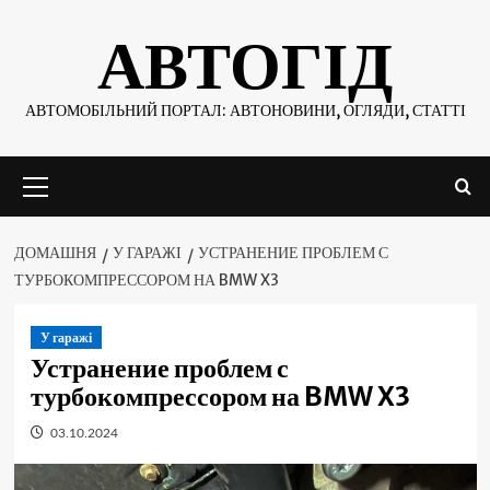
Skip
АВТОГІД
to
content
АВТОМОБІЛЬНИЙ ПОРТАЛ: АВТОНОВИНИ, ОГЛЯДИ, СТАТТІ
Основне
меню
ДОМАШНЯ
У ГАРАЖІ
УСТРАНЕНИЕ ПРОБЛЕМ С
ТУРБОКОМПРЕССОРОМ НА BMW X3
У гаражі
Устранение проблем с
турбокомпрессором на BMW X3
03.10.2024