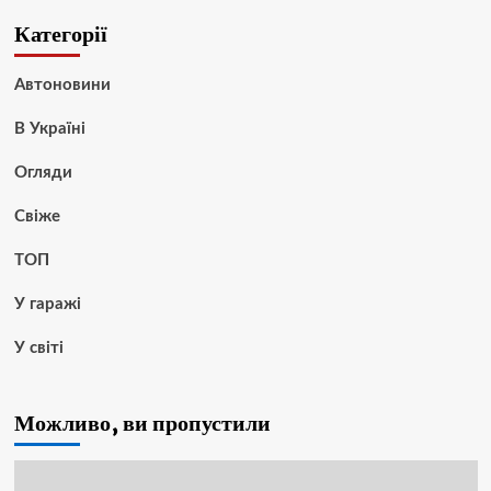
Категорії
Автоновини
В Україні
Огляди
Свіже
ТОП
У гаражі
У світі
Можливо, ви пропустили