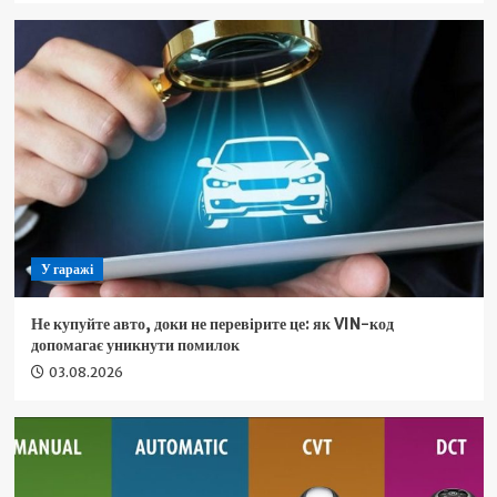
У гаражі
Не купуйте авто, доки не перевірите це: як VIN-код
допомагає уникнути помилок
03.08.2026