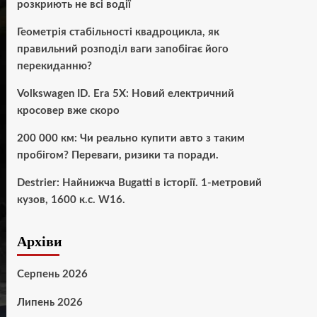
розкриють не всі водії
Геометрія стабільності квадроцикла, як
правильний розподіл ваги запобігає його
перекиданню?
Volkswagen ID. Era 5X: Новий електричний
кросовер вже скоро
200 000 км: Чи реально купити авто з таким
пробігом? Переваги, ризики та поради.
Destrier: Найнижча Bugatti в історії. 1-метровий
кузов, 1600 к.с. W16.
Архіви
Серпень 2026
Липень 2026