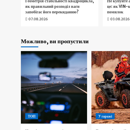
Геометрія стабільності квадроцикла,
Не купуйте 
як правильний розподіл ваги
це: як VIN-
запобігає його перекиданню?
помилок
07.08.2026
03.08.2026
Можливо, ви пропустили
ТОП
У гаражі