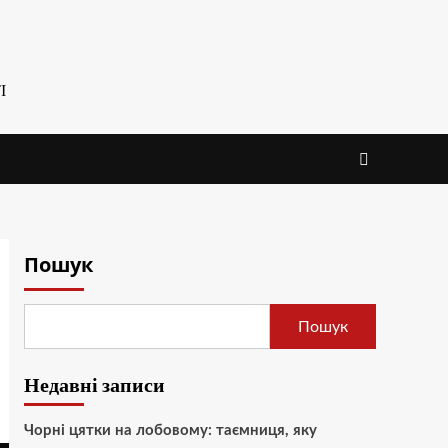
І
Пошук
Пошук
Недавні записи
Чорні цятки на лобовому: таємниця, яку