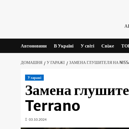
Skip
to
content
А
Автоновини
В Україні
У світі
Свіже
ТО
ДОМАШНЯ
У ГАРАЖІ
ЗАМЕНА ГЛУШИТЕЛЯ НА NIS
У гаражі
Замена глушите
Terrano
03.10.2024