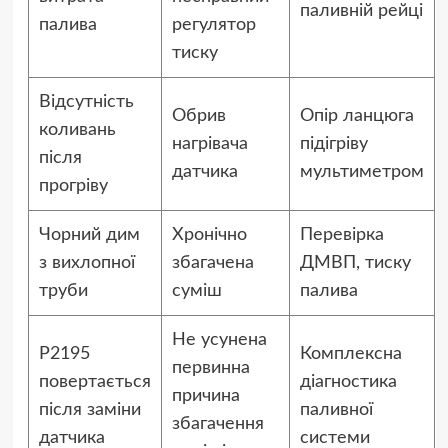
паливній рейці
палива
регулятор
тиску
Відсутність
Обрив
Опір ланцюга
коливань
нагрівача
підігріву
після
датчика
мультиметром
прогріву
Чорний дим
Хронічно
Перевірка
з вихлопної
збагачена
ДМВП, тиску
труби
суміш
палива
Не усунена
P2195
Комплексна
первинна
повертається
діагностика
причина
після заміни
паливної
збагачення
датчика
системи