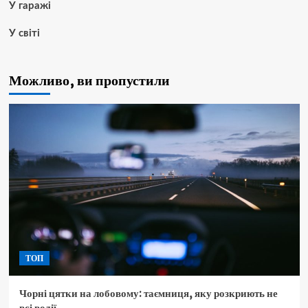
У гаражі
У світі
Можливо, ви пропустили
ТОП
Чорні цятки на лобовому: таємниця, яку розкриють не
всі водії