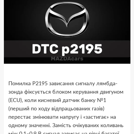
Помилка P2195 зависання сигналу лямбда-
зонда фіксується блоком керування двигуном
(ECU), коли кисневий датчик банку №1
(перший по ходу відпрацьованих газів)
перестає змінювати напругу і «застигає» на
одному значенні. Замість очікуваних коливань
між 0,1–0,9 В сигнал зависає на рівні багатої