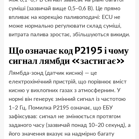
суміші (зазвичай вище 0,5–0,6 В). Це прямо
впливає на корекцію паливоподачі: ECU не
може нормально регулювати склад суміші,
витрата палива зростає, збільшуються викиди.
Що означає код P2195 і чому
сигнал лямбди «застигає»
Лямбда-зонд (датчик кисню) — це
електрохімічний пристрій, що порівнює вміст
кисню у вихлопних газах з атмосферним. У
нормі він генерує змінний сигнал із частотою
1–2 Гц. Помилка P2195 означає, що ЕБУ
зафіксував: сигнал не змінюється протягом
заданого часу (зазвичай понад 10–20 секунд), а
його значення вказує на надмірно багату