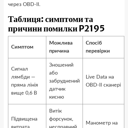
через OBD-II.
Таблиця: симптоми та
причини помилки P2195
Можлива
Спосіб
Симптом
причина
перевірки
Зношений
Сигнал
або
лямбди —
Live Data на
забруднений
пряма лінія
OBD-II сканері
датчик
вище 0,6 В
кисню
Витік
Підвищена
форсунок,
Манометр на
витрата
несправний