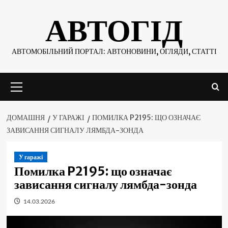
Skip
АВТОГІД
to
content
АВТОМОБІЛЬНИЙ ПОРТАЛ: АВТОНОВИНИ, ОГЛЯДИ, СТАТТІ
Основне
меню
ДОМАШНЯ
У ГАРАЖІ
ПОМИЛКА P2195: ЩО ОЗНАЧАЄ
ЗАВИСАННЯ СИГНАЛУ ЛЯМБДА-ЗОНДА
У гаражі
Помилка P2195: що означає
зависання сигналу лямбда-зонда
14.03.2026