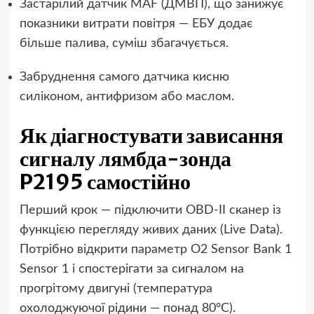
Застарілий датчик MAF (ДМВП), що занижує
показники витрати повітря — ЕБУ додає
більше палива, суміш збагачується.
Забруднення самого датчика кисню
силіконом, антифризом або маслом.
Як діагностувати зависання
сигналу лямбда-зонда
P2195 самостійно
Перший крок — підключити OBD-II сканер із
функцією перегляду живих даних (Live Data).
Потрібно відкрити параметр O2 Sensor Bank 1
Sensor 1 і спостерігати за сигналом на
прогрітому двигуні (температура
охолоджуючої рідини — понад 80°С).