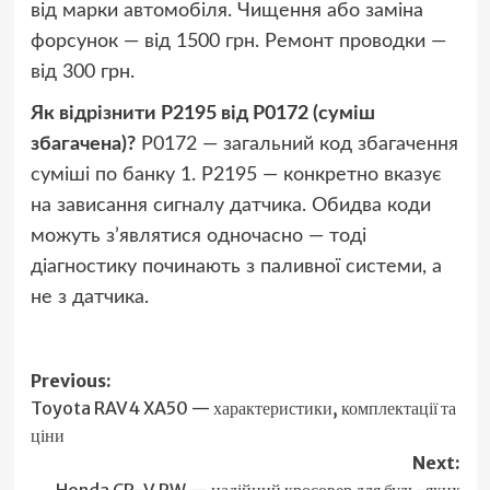
від марки автомобіля. Чищення або заміна
форсунок — від 1500 грн. Ремонт проводки —
від 300 грн.
Як відрізнити P2195 від P0172 (суміш
збагачена)?
P0172 — загальний код збагачення
суміші по банку 1. P2195 — конкретно вказує
на зависання сигналу датчика. Обидва коди
можуть з’являтися одночасно — тоді
діагностику починають з паливної системи, а
не з датчика.
Post
Previous:
Toyota RAV4 XA50 — характеристики, комплектації та
navigation
ціни
Next:
Honda CR-V RW — надійний кросовер для будь-яких